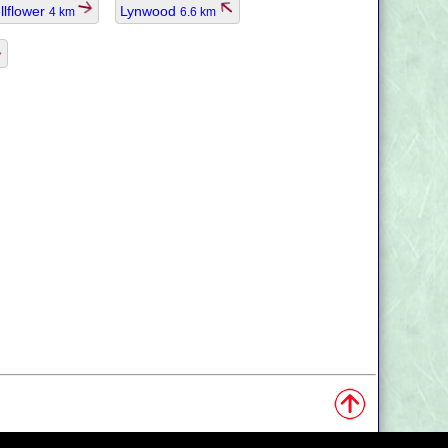
llflower
Lynwood
4 km
6.6 km