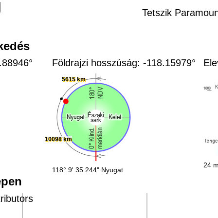
Tetszik Paramou
zkedés
3.88946°
Földrajzi hosszúság: -118.15979°
Ele
5615 km
10098 km
24 m
118° 9' 35.244" Nyugat
épen
ributors