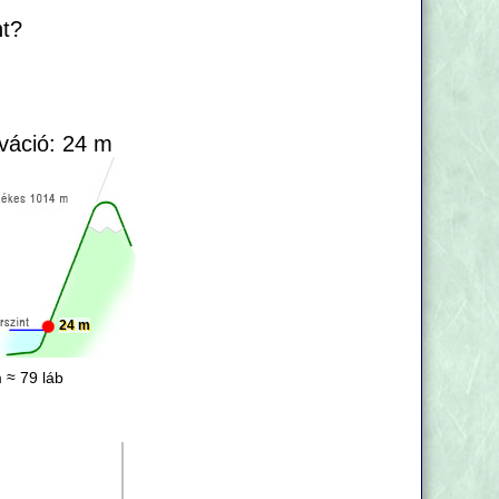
nt?
váció: 24 m
24 m
 ≈ 79 láb