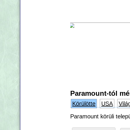
Paramount-tól mér
Körülötte
USA
Vilá
Paramount körüli telep