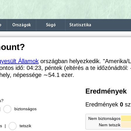
p
Országok
Súgó
Statisztika
mount?
gyesült Államok
országban helyezkedik. "Amerika/
pontos idő: 04:23, péntek (eltérés a te időzónádtól:
 hely, népessége
∼54.1
ezer.
Eredmények
s?
Eredmények
0
sz
|
biztonságos
Nem biztonságos
Nem tetszik
s
|
tetszik