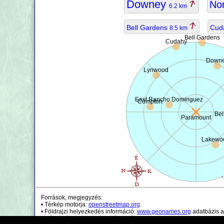
Downey
No
6.2 km
Bell Gardens
Cud
8.5 km
Bell Gardens
Cudahy
Down
Lynwood
East Rancho Dominguez
Compton
Bel
Paramount
Lakewo
Források, megjegyzés:
• Térkép motorja:
openstreetmap.org
.
• Földrajzi helyezkedés információ:
www.geonames.org
adatbázis a
• Népességi adatok csak irányadóak.