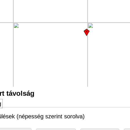
t távolság
g
ülések (népesség szerint sorolva)