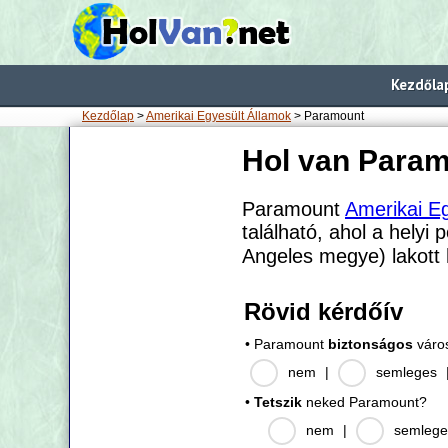
Kezdőla
Kezdőlap
>
Amerikai Egyesült Államok
> Paramount
Hol van Para
Paramount
Amerikai E
található, ahol a helyi 
Angeles megye) lakott
Rövid kérdőív
• Paramount
biztonságos
váro
nem
|
semleges
•
Tetszik
neked Paramount?
nem
|
semlege