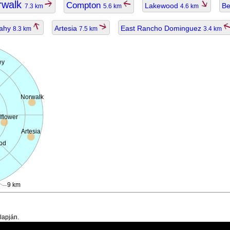
rwalk
Compton
Lakewood
Be
7.3 km
5.6 km
4.6 km
ahy
Artesia
East Rancho Dominguez
8.3 km
7.5 km
3.4 km
ey
Norwalk
lflower
Artesia
od
9 km
lapján.