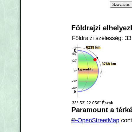
Földrajzi elhelye
Földrajzi szélesség: 3
6239 km
3768 km
33° 53' 22.056" Észak
Paramount a térk
+
©
−
OpenStreetMap
cont