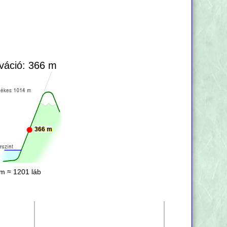
váció: 366 m
366 m
m ≈ 1201 láb