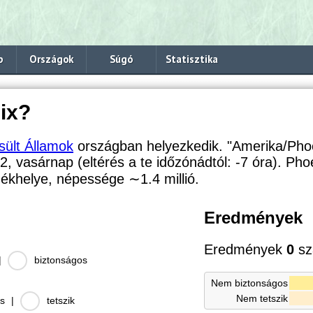
p
Országok
Súgó
Statisztika
ix?
sült Államok
országban helyezkedik. "Amerika/Pho
32, vasárnap (eltérés a te időzónádtól:
-7 óra). Ph
székhelye, népessége
∼1.4
millió.
Eredmények
Eredmények
0
sz
|
biztonságos
Nem biztonságos
Nem tetszik
s
|
tetszik