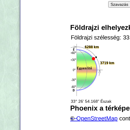
Földrajzi elhelye
Földrajzi szélesség: 3
6288 km
3719 km
33° 26' 54.168" Észak
Phoenix a térkép
+
©
−
OpenStreetMap
cont