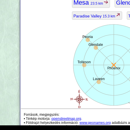
Mesa
Glen
23.5 km
Paradise Valley
15.3 km
Peoria
Glendale
Tolleson
Phoenix
Laveen
Források, megjegyzés:
• Térkép motorja:
openstreetmap.org
.
• Földrajzi helyezkedés információ:
www.geonames.org
adatbázis a
• Népességi adatok csak irányadóak.