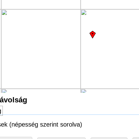
távolság
g
sek (népesség szerint sorolva)