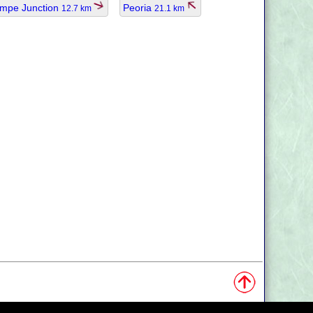
mpe Junction
Peoria
12.7 km
21.1 km