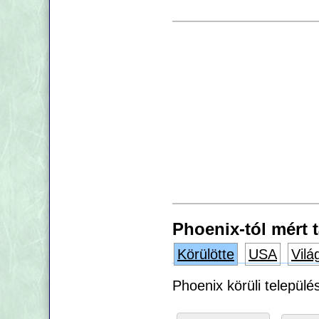
Phoenix-tól mért 
Körülötte
USA
Vilá
Phoenix körüli települé