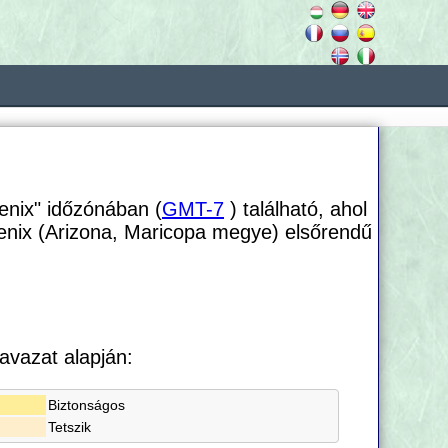
enix" időzónában (
GMT-7
) található, ahol
oenix (Arizona, Maricopa megye) elsőrendű
avazat alapján:
Biztonságos
Tetszik