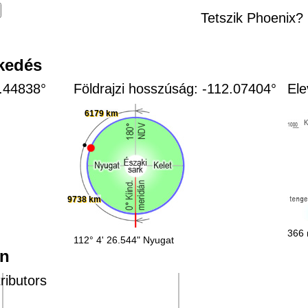
Tetszik Phoenix?
zkedés
3.44838°
Földrajzi hosszúság: -112.07404°
Ele
6179 km
9738 km
366 
112° 4' 26.544" Nyugat
en
ributors