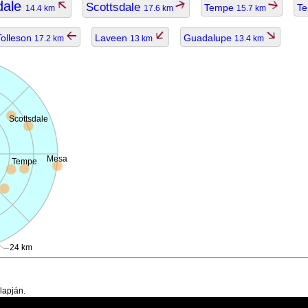
dale
Scottsdale
Tempe
Te
14.4 km
17.6 km
15.7 km
Tolleson
Laveen
Guadalupe
17.2 km
13 km
13.4 km
Scottsdale
Mesa
Tempe
24 km
lapján.