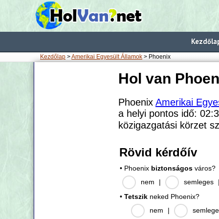
Kezdőla
Kezdőlap
>
Amerikai Egyesült Államok
> Phoenix
Hol van Phoen
Phoenix
Amerikai Egye
a helyi pontos idő: 02:
közigazgatási körzet 
Rövid kérdőív
• Phoenix
biztonságos
város?
nem
|
semleges
•
Tetszik
neked Phoenix?
nem
|
semlege