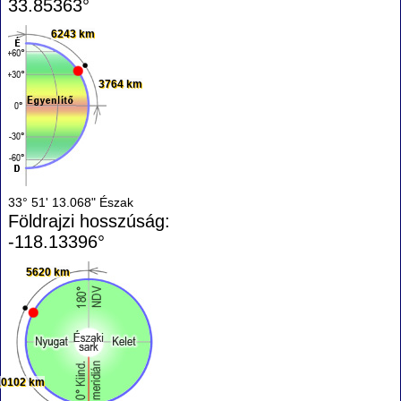
33.85363°
6243 km
3764 km
33° 51' 13.068" Észak
Földrajzi hosszúság:
-118.13396°
5620 km
10102 km