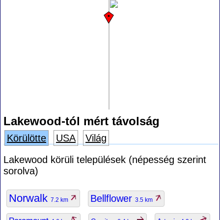
Lakewood-tól mért távolság
Körülötte
USA
Világ
Lakewood körüli települések (népesség szerint
sorolva)
Norwalk
Bellflower
7.2 km
3.5 km