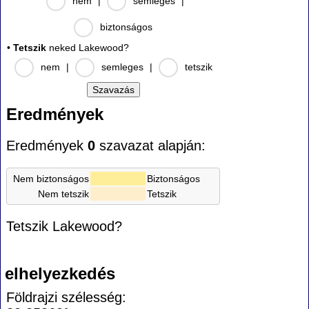
nem
|
semleges
|
biztonságos
•
Tetszik
neked Lakewood?
nem
|
semleges
|
tetszik
Eredmények
Eredmények
0
szavazat alapján:
Nem biztonságos
Biztonságos
Nem tetszik
Tetszik
Tetszik Lakewood?
elhelyezkedés
Földrajzi szélesség: