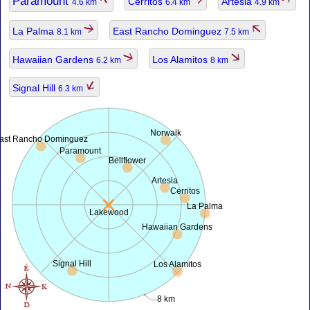
Paramount
Cerritos
Artesia
4.6 km
6.4 km
4.9 km
La Palma
East Rancho Dominguez
8.1 km
7.5 km
Hawaiian Gardens
Los Alamitos
6.2 km
8 km
Signal Hill
6.3 km
Norwalk
ast Rancho Dominguez
Paramount
Bellflower
Artesia
Cerritos
La Palma
Lakewood
Hawaiian Gardens
Signal Hill
Los Alamitos
8 km