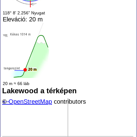
118° 8' 2.256" Nyugat
Eleváció: 20 m
20 m
20 m ≈ 66 láb
Lakewood a térképen
+
©
−
OpenStreetMap
contributors