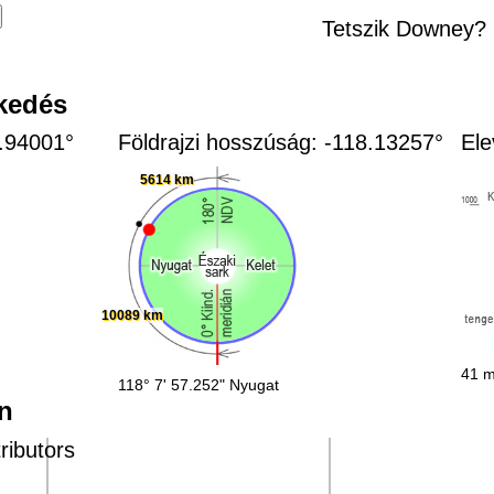
Tetszik Downey?
zkedés
3.94001°
Földrajzi hosszúság: -118.13257°
Ele
5614 km
10089 km
41 m
118° 7' 57.252" Nyugat
n
ributors