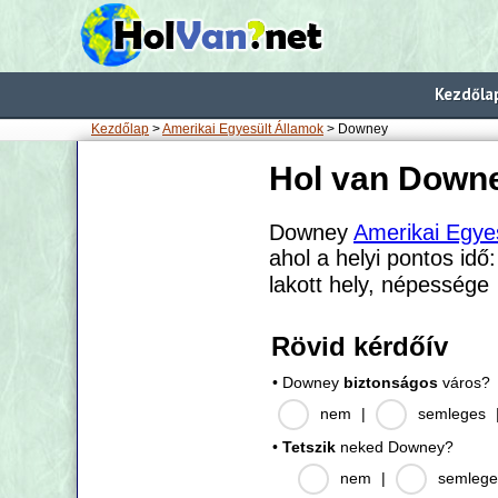
Kezdőla
Kezdőlap
>
Amerikai Egyesült Államok
> Downey
Hol van Down
Downey
Amerikai Egye
ahol a helyi pontos idő
lakott hely, népessége
Rövid kérdőív
• Downey
biztonságos
város?
nem
|
semleges
•
Tetszik
neked Downey?
nem
|
semlege