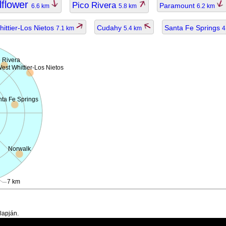
lflower
Pico Rivera
Paramount
6.6 km
5.8 km
6.2 km
ittier-Los Nietos
Cudahy
Santa Fe Springs
7.1 km
5.4 km
4
 Rivera
est Whittier-Los Nietos
ta Fe Springs
Norwalk
7 km
lapján.