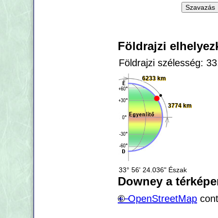
Földrajzi elhelye
Földrajzi szélesség: 3
6233 km
3774 km
33° 56' 24.036" Észak
Downey a térképe
+
©
−
OpenStreetMap
cont