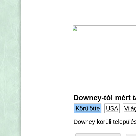
Downey-tól mért 
Körülötte
USA
Vilá
Downey körüli települé