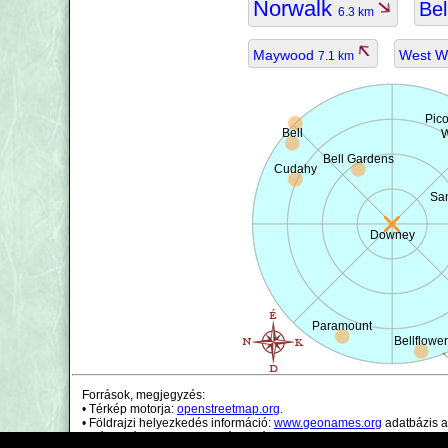
Norwalk
Bel
6.3 km
Maywood
West Wh
7.1 km
Pico
Bell
W
Bell Gardens
Cudahy
San
Downey
Paramount
Bellflower
Források, megjegyzés:
• Térkép motorja:
openstreetmap.org
.
• Földrajzi helyezkedés információ:
www.geonames.org
adatbázis a
• Népességi adatok csak irányadóak.