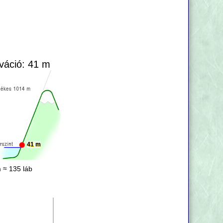
váció: 41 m
41 m
 ≈ 135 láb