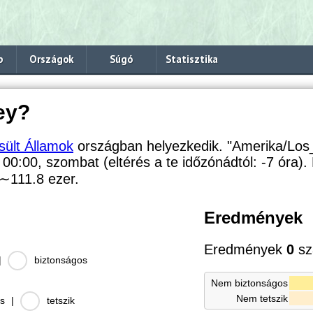
p
Országok
Súgó
Statisztika
ey?
sült Államok
országban helyezkedik. "Amerika/Los
: 00:00, szombat (eltérés a te időzónádtól:
-7 óra).
∼111.8
ezer.
Eredmények
Eredmények
0
sz
|
biztonságos
Nem biztonságos
Nem tetszik
s
|
tetszik