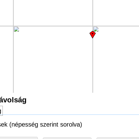
távolság
g
sek (népesség szerint sorolva)