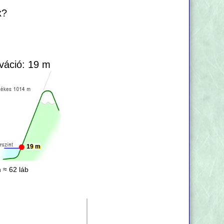
x?
váció: 19 m
19 m
 ≈ 62 láb