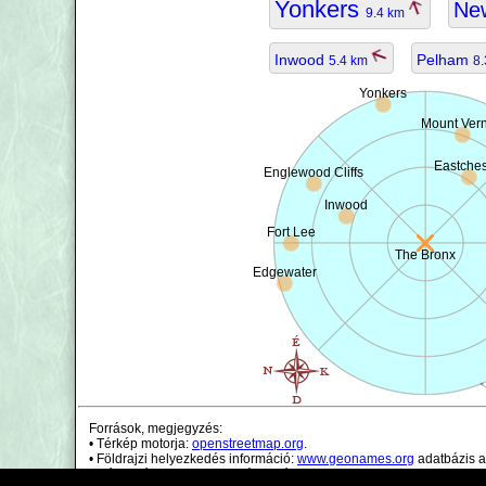
Yonkers
Ne
9.4 km
Inwood
Pelham
5.4 km
8
Yonkers
Mount Ver
Eastches
Englewood Cliffs
Inwood
Fort Lee
The Bronx
Edgewater
Források, megjegyzés:
• Térkép motorja:
openstreetmap.org
.
• Földrajzi helyezkedés információ:
www.geonames.org
adatbázis a
• Népességi adatok csak irányadóak.