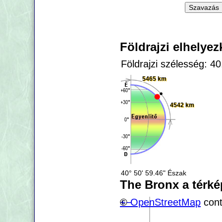
Földrajzi elhelye
Földrajzi szélesség: 4
5465 km
4542 km
40° 50' 59.46" Észak
The Bronx a térk
+
©
−
OpenStreetMap
cont