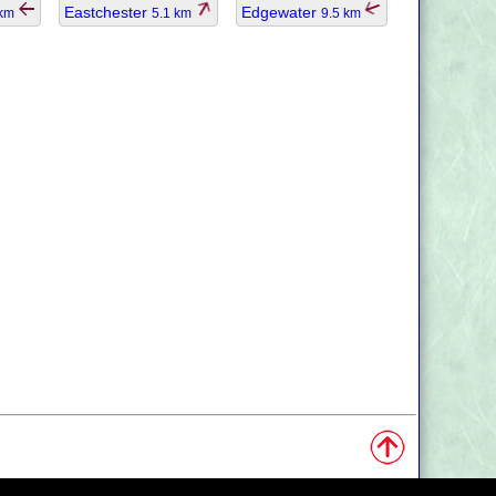
Eastchester
Edgewater
 km
5.1 km
9.5 km