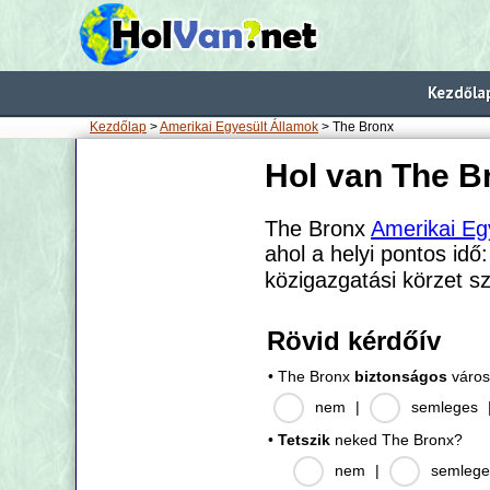
Kezdőla
Kezdőlap
>
Amerikai Egyesült Államok
> The Bronx
Hol van The B
The Bronx
Amerikai Eg
ahol a helyi pontos idő
közigazgatási körzet 
Rövid kérdőív
• The Bronx
biztonságos
váro
nem
|
semleges
•
Tetszik
neked The Bronx?
nem
|
semlege