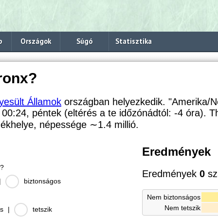
p
Országok
Súgó
Statisztika
ronx?
yesült Államok
országban helyezkedik. "Amerika/N
: 00:24, péntek (eltérés a te időzónádtól:
-4 óra). 
székhelye, népessége
∼1.4
millió.
Eredmények
s?
Eredmények
0
sz
|
biztonságos
Nem biztonságos
Nem tetszik
s
|
tetszik