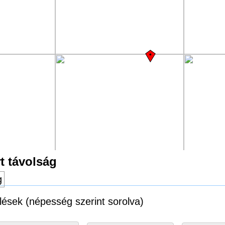
t távolság
g
lések (népesség szerint sorolva)