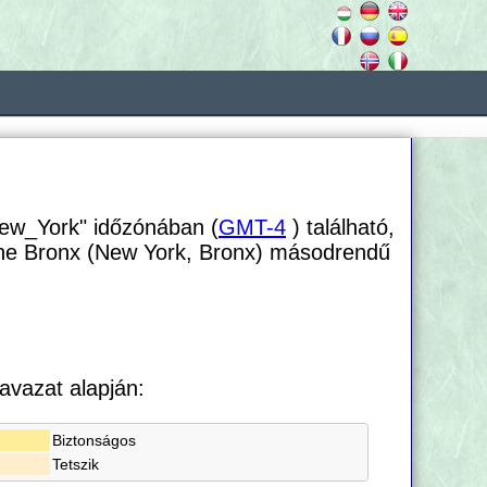
ew_York" időzónában (
GMT-4
) található,
The Bronx (New York, Bronx) másodrendű
avazat alapján:
Biztonságos
Tetszik