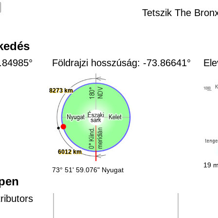
Tetszik The Bron
zkedés
0.84985°
Földrajzi hosszúság: -73.86641°
Ele
8273 km
6012 km
19 m
73° 51' 59.076" Nyugat
épen
ributors