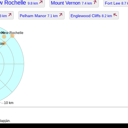
w Rochelle
Mount Vernon
Fort Lee
9.8 km
7.4 km
8.7
Pelham Manor
Englewood Cliffs
.3 km
7.1 km
8.2 km
non
New Rochelle
ter
10 km
lapján.