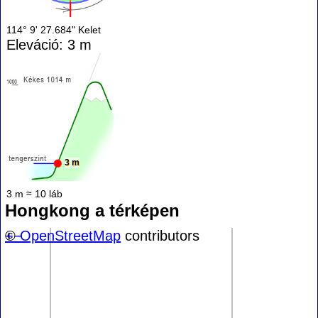
114° 9' 27.684" Kelet
Eleváció: 3 m
3 m
3 m ≈ 10 láb
Hongkong a térképen
+
©
−
OpenStreetMap
contributors