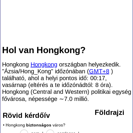
Hol van Hongkong?
Hongkong
Hongkong
országban helyezkedik.
"Ázsia/Hong_Kong" időzónában (
GMT+8
)
található, ahol a helyi pontos idő: 00:17,
vasárnap (eltérés a te időzónádtól:
8 óra).
Hongkong (Central and Western) politikai egység
fővárosa, népessége
∼7.0
millió.
Földrajzi
Rövid kérdőív
• Hongkong
biztonságos
város?