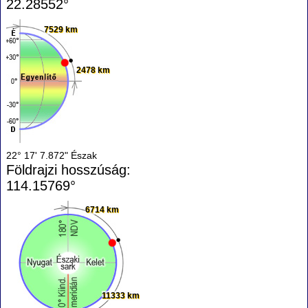
22.28552°
7529 km
2478 km
22° 17' 7.872" Észak
Földrajzi hosszúság:
114.15769°
6714 km
11333 km