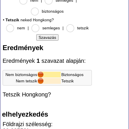
nem
|
semleges
|
biztonságos
•
Tetszik
neked Hongkong?
nem
|
semleges
|
tetszik
Eredmények
Eredmények
1
szavazat alapján:
Nem biztonságos
Biztonságos
Nem tetszik
Tetszik
Tetszik Hongkong?
elhelyezkedés
Földrajzi szélesség: