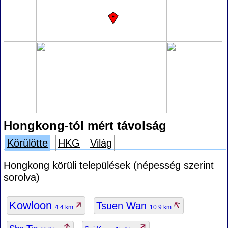
Hongkong-tól mért távolság
Körülötte
HKG
Világ
Hongkong körüli települések (népesség szerint
sorolva)
Kowloon
Tsuen Wan
4.4 km
10.9 km