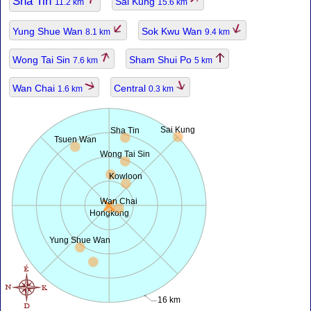
Sha Tin
Sai Kung
11.2 km
15.6 km
Yung Shue Wan
Sok Kwu Wan
8.1 km
9.4 km
Wong Tai Sin
Sham Shui Po
7.6 km
5 km
Wan Chai
Central
1.6 km
0.3 km
Sai Kung
Sha Tin
Tsuen Wan
Wong Tai Sin
Kowloon
Wan Chai
Hongkong
Yung Shue Wan
16 km