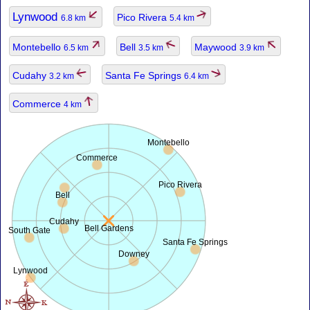
Lynwood
Pico Rivera
6.8 km
5.4 km
Montebello
Bell
Maywood
6.5 km
3.5 km
3.9 km
Cudahy
Santa Fe Springs
3.2 km
6.4 km
Commerce
4 km
Montebello
Commerce
Pico Rivera
Bell
Cudahy
Bell Gardens
South Gate
Santa Fe Springs
Downey
Lynwood