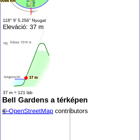
10086 km
118° 9' 5.256" Nyugat
Eleváció: 37 m
37 m
37 m ≈ 121 láb
Bell Gardens a térképen
+
©
−
OpenStreetMap
contributors