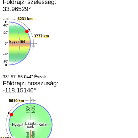
Földrajzi szélesség:
33.96529°
6231 km
3777 km
33° 57' 55.044" Észak
Földrajzi hosszúság:
-118.15146°
5610 km