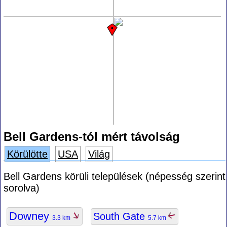
Bell Gardens-tól mért távolság
Körülötte
USA
Világ
Bell Gardens körüli települések (népesség szerint
sorolva)
Downey
South Gate
3.3 km
5.7 km