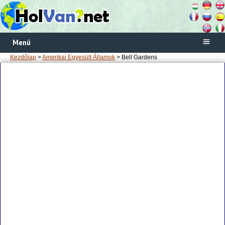
Menü
Kezdőlap
>
Amerikai Egyesült Államok
> Bell Gardens