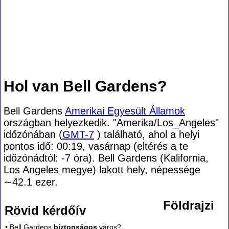
Hol van Bell Gardens?
Bell Gardens
Amerikai Egyesült Államok
országban helyezkedik. "Amerika/Los_Angeles"
időzónában (
GMT-7
) található, ahol a helyi
pontos idő: 00:19, vasárnap (eltérés a te
időzónádtól:
-7 óra). Bell Gardens (Kalifornia,
Los Angeles megye) lakott hely, népessége
∼42.1
ezer.
Földrajzi
Rövid kérdőív
• Bell Gardens
biztonságos
város?