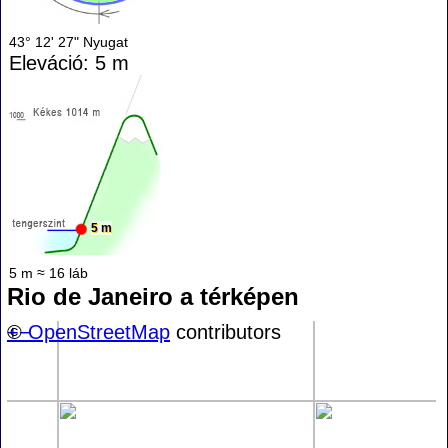
43° 12' 27" Nyugat
Eleváció: 5 m
5 m
5 m ≈ 16 láb
Rio de Janeiro a térképen
+
©
−
OpenStreetMap
contributors