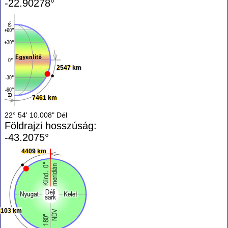
-22.90278°
2547 km
7461 km
22° 54' 10.008" Dél
Földrajzi hosszúság:
-43.2075°
4409 km
3103 km