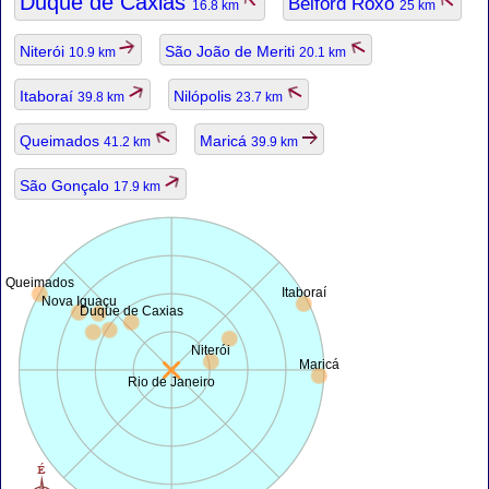
Duque de Caxias
Belford Roxo
16.8 km
25 km
Niterói
São João de Meriti
10.9 km
20.1 km
Itaboraí
Nilópolis
39.8 km
23.7 km
Queimados
Maricá
41.2 km
39.9 km
São Gonçalo
17.9 km
Queimados
Itaboraí
Nova Iguaçu
Duque de Caxias
Niterói
Maricá
Rio de Janeiro