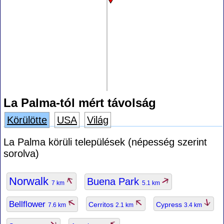
La Palma-tól mért távolság
Körülötte
USA
Világ
La Palma körüli települések (népesség szerint
sorolva)
Norwalk
Buena Park
7 km
5.1 km
Bellflower
Cerritos
Cypress
7.6 km
2.1 km
3.4 km