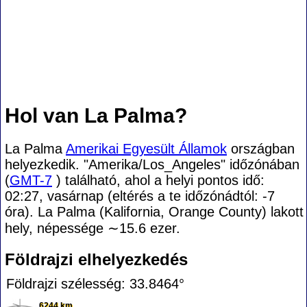
Hol van La Palma?
La Palma
Amerikai Egyesült Államok
országban
helyezkedik. "Amerika/Los_Angeles" időzónában
(
GMT-7
) található, ahol a helyi pontos idő:
02:27, vasárnap (eltérés a te időzónádtól:
-7
óra). La Palma (Kalifornia, Orange County) lakott
hely, népessége
∼15.6
ezer.
Földrajzi elhelyezkedés
Földrajzi szélesség: 33.8464°
6244 km