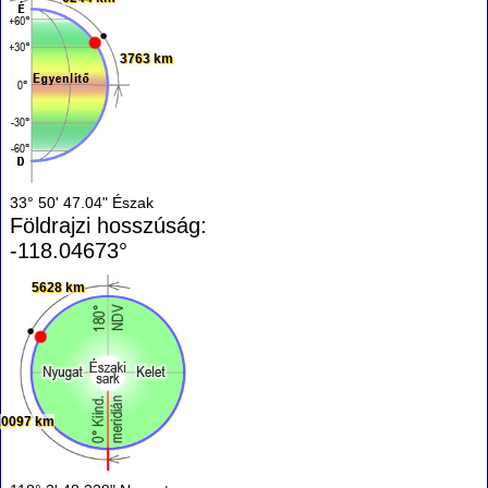
3763 km
33° 50' 47.04" Észak
Földrajzi hosszúság:
-118.04673°
5628 km
10097 km