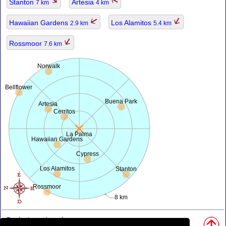
Stanton
Artesia
7 km
4 km
Hawaiian Gardens
Los Alamitos
2.9 km
5.4 km
Rossmoor
7.6 km
Norwalk
Bellflower
Buena Park
Artesia
Cerritos
La Palma
Hawaiian Gardens
Cypress
Los Alamitos
Stanton
Rossmoor
8 km
Források, megjegyzés: