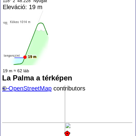
118° 2' 48.228" Nyugat
Eleváció: 19 m
19 m
19 m ≈ 62 láb
La Palma a térképen
+
©
−
OpenStreetMap
contributors