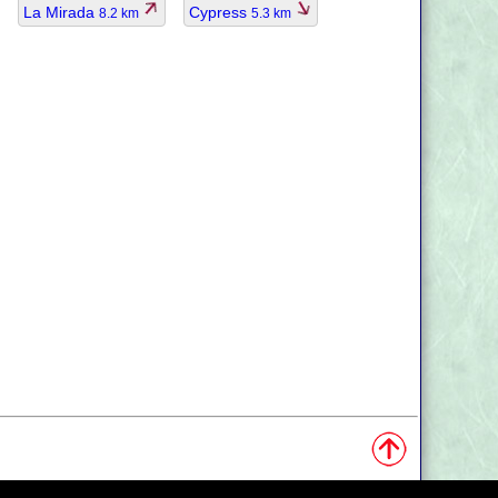
La Mirada
Cypress
8.2 km
5.3 km