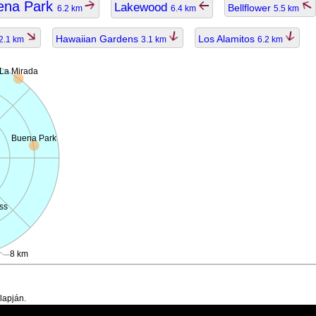
ena Park
Lakewood
Bellflower
6.2 km
6.4 km
5.5 km
Hawaiian Gardens
Los Alamitos
2.1 km
3.1 km
6.2 km
La Mirada
Buena Park
ss
8 km
lapján.