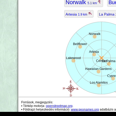
Norwalk
Bu
5.1 km
Artesia
La Palma
1.9 km
Norwalk
Bellflower
Artesia
Lakewood
Cerritos
La Palma
Hawaiian Gardens
Cypre
Los Alamitos
Források, megjegyzés:
• Térkép motorja:
openstreetmap.org
.
• Földrajzi helyezkedés információ:
www.geonames.org
adatbázis a
• Népességi adatok csak irányadóak.