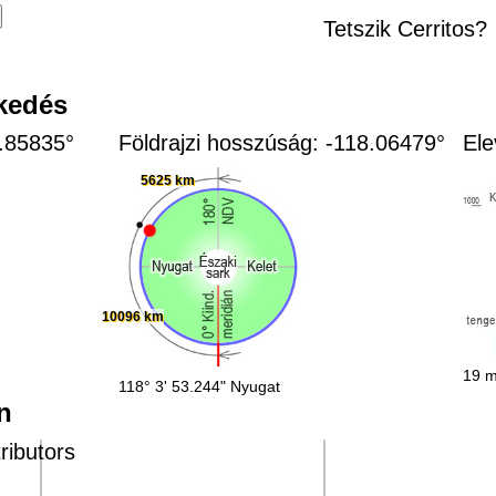
Tetszik Cerritos?
zkedés
3.85835°
Földrajzi hosszúság: -118.06479°
Ele
5625 km
10096 km
19 m
118° 3' 53.244" Nyugat
n
ributors