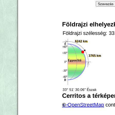
Földrajzi elhelye
Földrajzi szélesség: 3
6242 km
3765 km
33° 51' 30.06" Észak
Cerritos a térképe
+
©
−
OpenStreetMap
cont