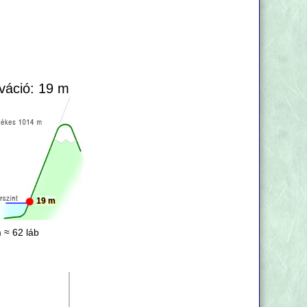
váció: 19 m
19 m
 ≈ 62 láb