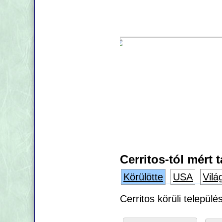
Cerritos-tól mért 
Körülötte
USA
Vilá
Cerritos körüli települ