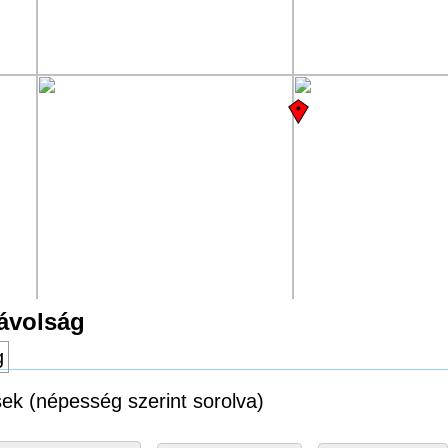
távolság
g
ések (népesség szerint sorolva)