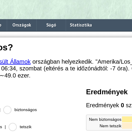
p
Országok
Súgó
Statisztika
os?
sült Államok
országban helyezkedik. "Amerika/Los
: 06:34, szombat (eltérés a te időzónádtól:
-7 óra).
∼49.0
ezer.
Eredmények
Eredmények
0
sz
|
biztonságos
Nem biztonságos
Nem tetszik
s
|
tetszik