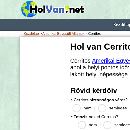
Kezdőla
Kezdőlap
>
Amerikai Egyesült Államok
> Cerritos
Hol van Cerrit
Cerritos
Amerikai Egye
ahol a helyi pontos idő
lakott hely, népessége
Rövid kérdőív
• Cerritos
biztonságos
város?
nem
|
semleges
•
Tetszik
neked Cerritos?
nem
|
semlege