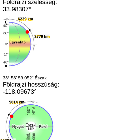
Földrajzi szélesség:
33.98307°
6229 km
3779 km
33° 58' 59.052" Észak
Földrajzi hosszúság:
-118.09673°
5614 km