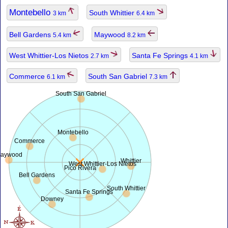
Montebello
South Whittier
3 km
6.4 km
Bell Gardens
Maywood
5.4 km
8.2 km
West Whittier-Los Nietos
Santa Fe Springs
2.7 km
4.1 km
Commerce
South San Gabriel
6.1 km
7.3 km
South San Gabriel
Montebello
Commerce
aywood
Whittier
West Whittier-Los Nietos
Pico Rivera
Bell Gardens
South Whittier
Santa Fe Springs
Downey