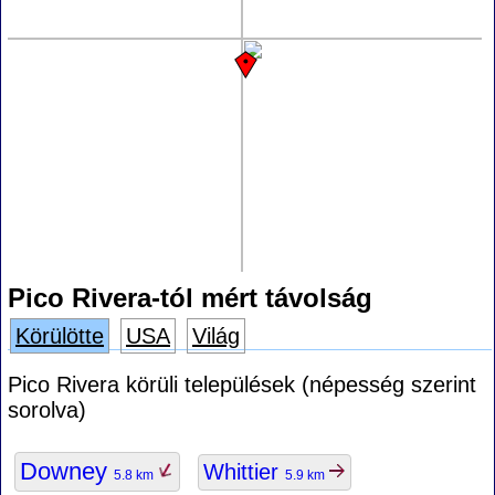
Pico Rivera-tól mért távolság
Körülötte
USA
Világ
Pico Rivera körüli települések (népesség szerint
sorolva)
Downey
Whittier
5.8 km
5.9 km