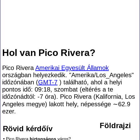
Hol van Pico Rivera?
Pico Rivera
Amerikai Egyesült Államok
országban helyezkedik. "Amerika/Los_Angeles"
időzónában (
GMT-7
) található, ahol a helyi
pontos idő: 09:18, szombat (eltérés a te
időzónádtól:
-7 óra). Pico Rivera (Kalifornia, Los
Angeles megye) lakott hely, népessége
∼62.9
ezer.
Földrajzi
Rövid kérdőív
• Pico Rivera
biztonságos
város?