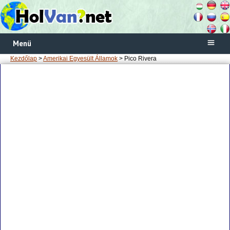
Menü
Kezdőlap
>
Amerikai Egyesült Államok
> Pico Rivera