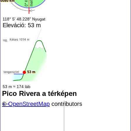
10080 km
118° 5' 48.228" Nyugat
Eleváció: 53 m
53 m
53 m ≈ 174 láb
Pico Rivera a térképen
+
©
−
OpenStreetMap
contributors