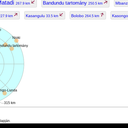
atadi
Bandundu tartomány
Mbanz
267.9 km
250.5 km
Kasangulu
Bolobo
Kasong
227.9 km
33.5 km
264.5 km
o
Nioki
ndundu tartomány
ngo-Lunda
315 km
lapján.