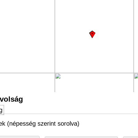
ávolság
g
ek (népesség szerint sorolva)