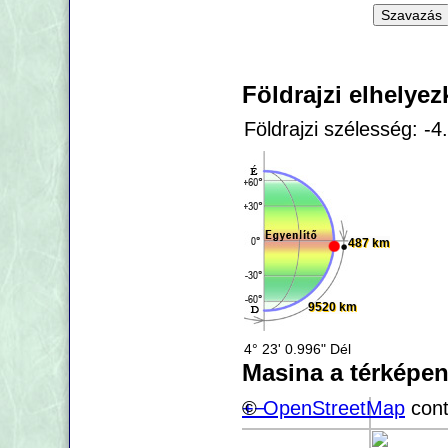
Földrajzi elhelye
Földrajzi szélesség: -
487 km
9520 km
4° 23' 0.996" Dél
Masina a térképe
+
©
−
OpenStreetMap
cont