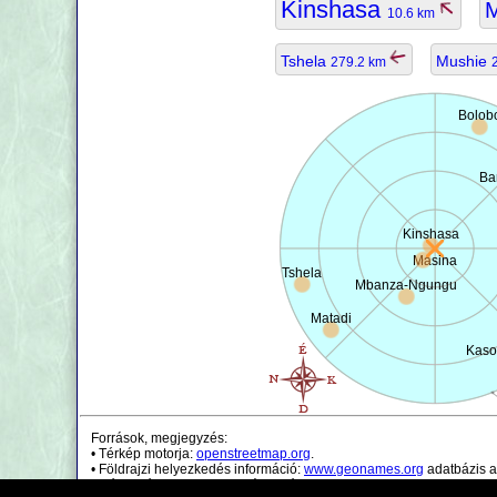
Kinshasa
M
10.6 km
Tshela
Mushie
279.2 km
Bolob
Ba
Kinshasa
Masina
Tshela
Mbanza-Ngungu
Matadi
Kaso
Források, megjegyzés:
• Térkép motorja:
openstreetmap.org
.
• Földrajzi helyezkedés információ:
www.geonames.org
adatbázis a
• Népességi adatok csak irányadóak.