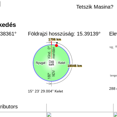
Tetszik Masina?
zkedés
4.38361°
Földrajzi hosszúság: 15.39139°
Ele
1706 km
18046 km
288 
15° 23' 29.004" Kelet
n
ributors