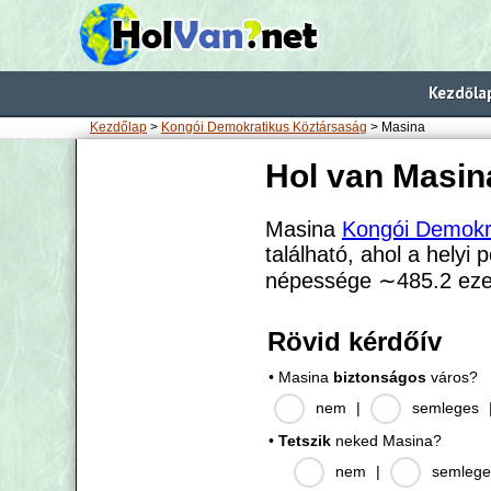
Kezdőla
Kezdőlap
>
Kongói Demokratikus Köztársaság
> Masina
Hol van Masin
Masina
Kongói Demokr
található, ahol a helyi 
népessége
∼485.2
eze
Rövid kérdőív
• Masina
biztonságos
város?
nem
|
semleges
•
Tetszik
neked Masina?
nem
|
semlege