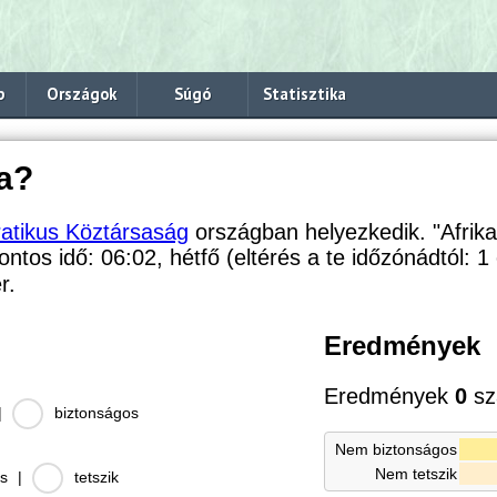
p
Országok
Súgó
Statisztika
a?
atikus Köztársaság
országban helyezkedik. "Afrik
pontos idő: 06:02, hétfő (eltérés a te időzónádtól:
1 
r.
Eredmények
Eredmények
0
sz
|
biztonságos
Nem biztonságos
Nem tetszik
s
|
tetszik