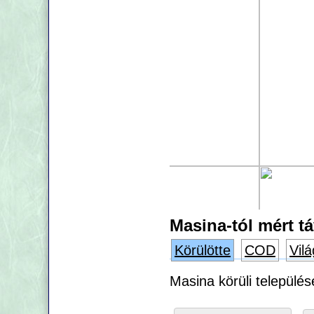
Masina-tól mért t
Körülötte
COD
Vilá
Masina körüli település