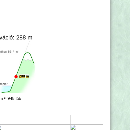
váció: 288 m
288 m
m ≈ 945 láb