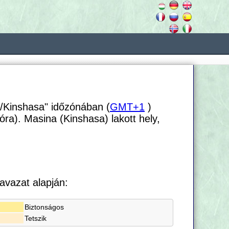
a/Kinshasa" időzónában (
GMT+1
)
óra). Masina (Kinshasa) lakott hely,
avazat alapján:
Biztonságos
Tetszik