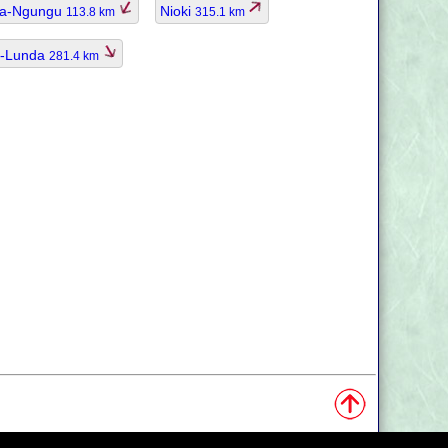
a-Ngungu
Nioki
113.8 km
315.1 km
o-Lunda
281.4 km