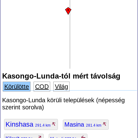
Kasongo-Lunda-tól mért távolság
Körülötte
COD
Világ
Kasongo-Lunda körüli települések (népesség
szerint sorolva)
Kinshasa
Masina
291.4 km
281.4 km