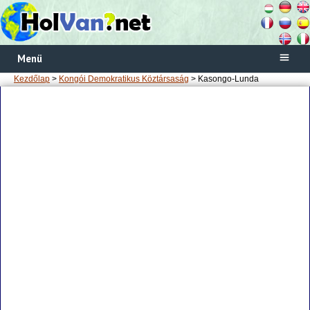
Menü
Kezdőlap
>
Kongói Demokratikus Köztársaság
> Kasongo-Lunda