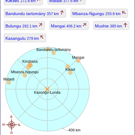
Kikwit
Matadi
272.8 km
377.6 km
Bandundu tartomány
Mbanza-Ngungu
357 km
255.6 km
Bulungu
Mangai
Mushie
292.1 km
406.2 km
385 km
Kasangulu
279 km
Bandundu tartomány
Mangai
Kinshasa
Kikwit
Mbanza-Ngungu
Matadi
Kasongo-Lunda
406 km