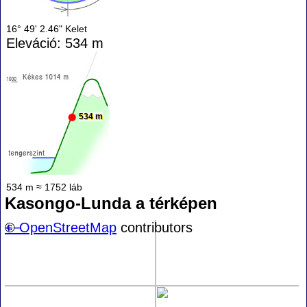
16° 49' 2.46" Kelet
Eleváció: 534 m
534 m
534 m ≈ 1752 láb
Kasongo-Lunda a térképen
+
©
−
OpenStreetMap
contributors