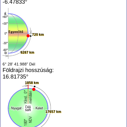
-6.47833°
720 km
9287 km
6° 28' 41.988" Dél
Földrajzi hosszúság:
16.81735°
1858 km
17657 km