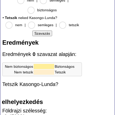
nem
|
semleges
|
biztonságos
•
Tetszik
neked Kasongo-Lunda?
nem
|
semleges
|
tetszik
Eredmények
Eredmények
0
szavazat alapján:
Nem biztonságos
Biztonságos
Nem tetszik
Tetszik
Tetszik Kasongo-Lunda?
elhelyezkedés
Földrajzi szélesség: