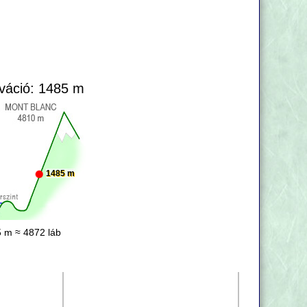
váció: 1485 m
1485 m
 m ≈ 4872 láb