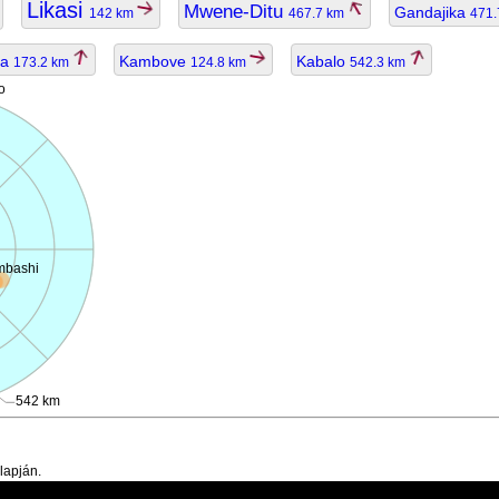
Likasi
Mwene-Ditu
Gandajika
142 km
467.7 km
471
ma
Kambove
Kabalo
173.2 km
124.8 km
542.3 km
o
mbashi
542 km
lapján.