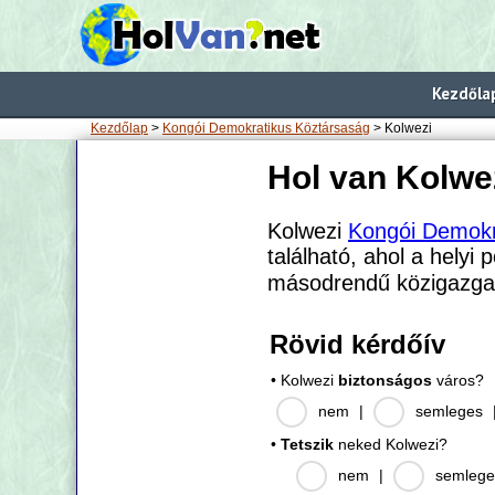
Kezdőla
Kezdőlap
>
Kongói Demokratikus Köztársaság
> Kolwezi
Hol van Kolwe
Kolwezi
Kongói Demokr
található, ahol a helyi 
másodrendű közigazgat
Rövid kérdőív
• Kolwezi
biztonságos
város?
nem
|
semleges
•
Tetszik
neked Kolwezi?
nem
|
semlege