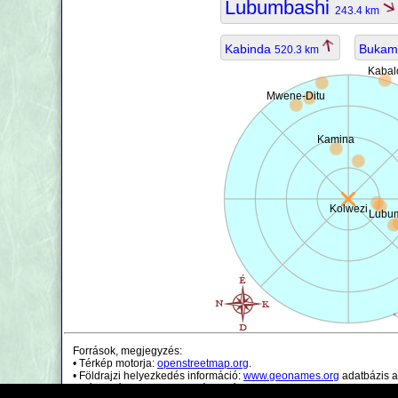
Lubumbashi
243.4 km
Kabinda
Buka
520.3 km
Kabal
Mwene-Ditu
Kamina
Kolwezi
Lubu
Források, megjegyzés:
• Térkép motorja:
openstreetmap.org
.
• Földrajzi helyezkedés információ:
www.geonames.org
adatbázis a
• Népességi adatok csak irányadóak.