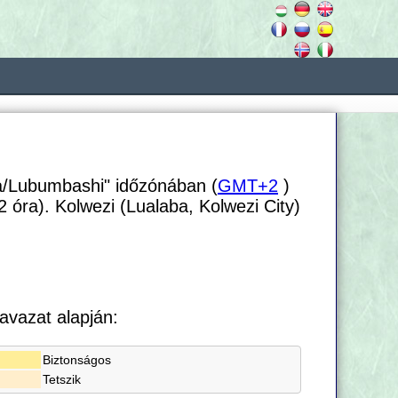
a/Lubumbashi" időzónában (
GMT+2
)
2 óra). Kolwezi (Lualaba, Kolwezi City)
avazat alapján:
Biztonságos
Tetszik