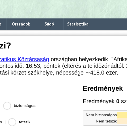
p
Országok
Súgó
Statisztika
zi?
atikus Köztársaság
országban helyezkedik. "Afrik
pontos idő: 16:53, péntek (eltérés a te időzónádtól:
ási körzet székhelye, népessége
∼418.0
ezer.
Eredmények
Eredmények
0
sz
|
biztonságos
Nem biztonságos
Nem tetszik
s
|
tetszik