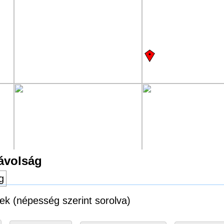
távolság
g
sek (népesség szerint sorolva)