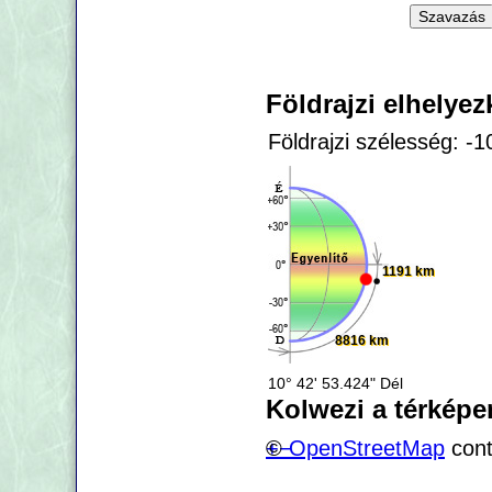
Földrajzi elhelye
Földrajzi szélesség: -
1191 km
8816 km
10° 42' 53.424" Dél
Kolwezi a térképe
+
©
−
OpenStreetMap
cont