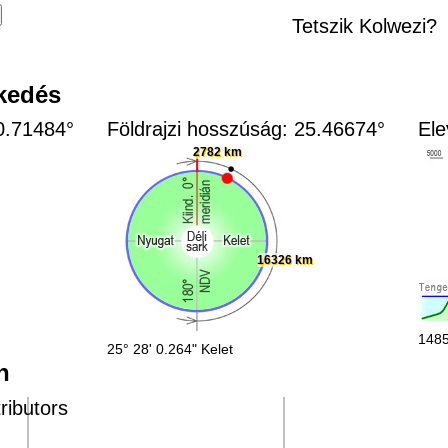
Tetszik Kolwezi?
zkedés
10.71484°
Földrajzi hosszúság: 25.46674°
Ele
2782 km
16326 km
1485
25° 28' 0.264" Kelet
n
ributors