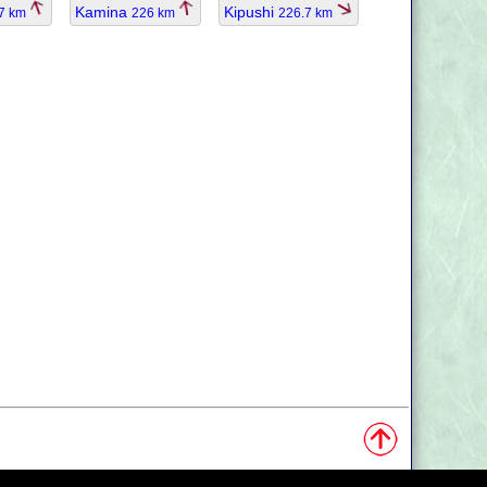
Kamina
Kipushi
.7 km
226 km
226.7 km