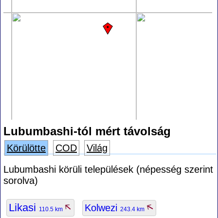
Lubumbashi-tól mért távolság
Körülötte
COD
Világ
Lubumbashi körüli települések (népesség szerint
sorolva)
Likasi
Kolwezi
110.5 km
243.4 km