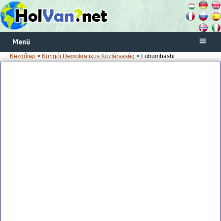
Menü
Kezdőlap
>
Kongói Demokratikus Köztársaság
> Lubumbashi