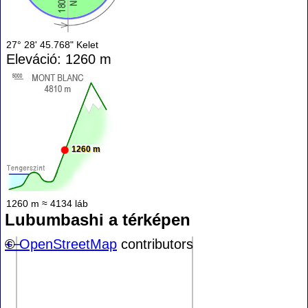
27° 28' 45.768" Kelet
Eleváció: 1260 m
1260 m
1260 m ≈ 4134 láb
Lubumbashi a térképen
+
©
−
OpenStreetMap
contributors