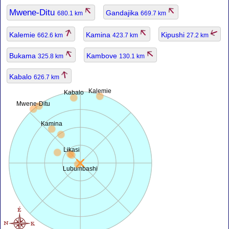
Mwene-Ditu
Gandajika
680.1 km
669.7 km
Kalemie
Kamina
Kipushi
662.6 km
423.7 km
27.2 km
Bukama
Kambove
325.8 km
130.1 km
Kabalo
626.7 km
Kalemie
Kabalo
Mwene-Ditu
Kamina
Likasi
Lubumbashi