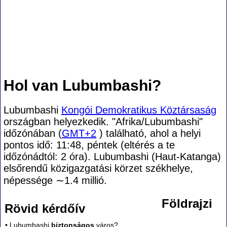
Hol van Lubumbashi?
Lubumbashi
Kongói Demokratikus Köztársaság
országban helyezkedik. "Afrika/Lubumbashi"
időzónában (
GMT+2
) található, ahol a helyi
pontos idő: 11:48, péntek (eltérés a te
időzónádtól:
2 óra). Lubumbashi (Haut-Katanga)
elsőrendű közigazgatási körzet székhelye,
népessége
∼1.4
millió.
Földrajzi
Rövid kérdőív
• Lubumbashi
biztonságos
város?