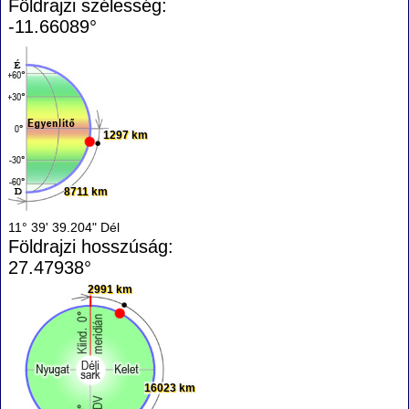
Földrajzi szélesség:
-11.66089°
1297 km
8711 km
11° 39' 39.204" Dél
Földrajzi hosszúság:
27.47938°
2991 km
16023 km