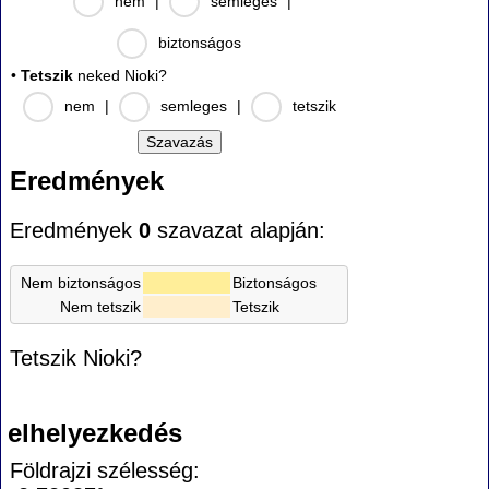
nem
|
semleges
|
biztonságos
•
Tetszik
neked Nioki?
nem
|
semleges
|
tetszik
Eredmények
Eredmények
0
szavazat alapján:
Nem biztonságos
Biztonságos
Nem tetszik
Tetszik
Tetszik Nioki?
elhelyezkedés
Földrajzi szélesség: