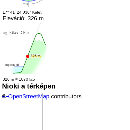
17° 41' 24.036" Kelet
Eleváció: 326 m
326 m
326 m ≈ 1070 láb
Nioki a térképen
+
©
−
OpenStreetMap
contributors