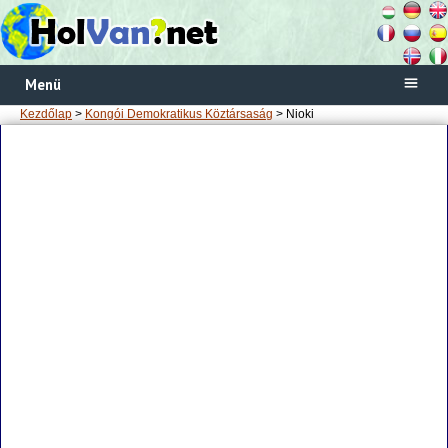
Menü
Kezdőlap
>
Kongói Demokratikus Köztársaság
> Nioki