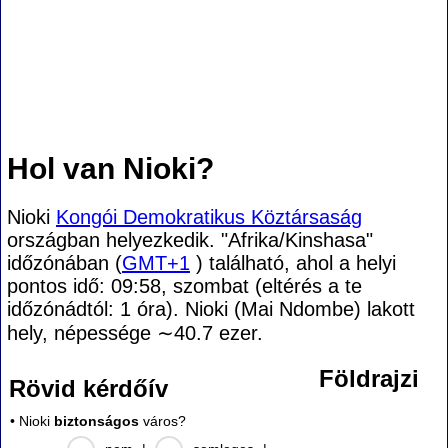
Hol van Nioki?
Nioki
Kongói Demokratikus Köztársaság
országban helyezkedik. "Afrika/Kinshasa"
időzónában (
GMT+1
) található, ahol a helyi
pontos idő: 09:58, szombat (eltérés a te
időzónádtól:
1 óra). Nioki (Mai Ndombe) lakott
hely, népessége
∼40.7
ezer.
Földrajzi
Rövid kérdőív
• Nioki
biztonságos
város?