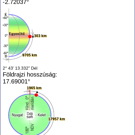
-2.72037°
303 km
9705 km
2° 43' 13.332" Dél
Földrajzi hosszúság:
17.69001°
1965 km
17957 km