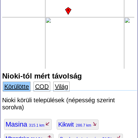
Nioki-tól mért távolság
Körülötte
COD
Világ
Nioki körüli települések (népesség szerint
sorolva)
Masina
Kikwit
315.1 km
286.7 km