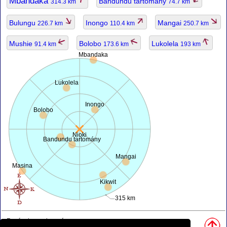
Mbandaka
Bandundu tartomány
314.3 km
74.7 km
Bulungu
Inongo
Mangai
226.7 km
110.4 km
250.7 km
Mushie
Bolobo
Lukolela
91.4 km
173.6 km
193 km
Mbandaka
Lukolela
Inongo
Bolobo
Nioki
Bandundu tartomány
Mangai
Masina
Kikwit
315 km
Források, megjegyzés: