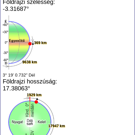
Földrajzi szélesség:
-3.31687°
369 km
9638 km
3° 19' 0.732" Dél
Földrajzi hosszúság:
17.38063°
1929 km
17947 km