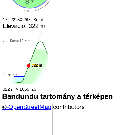
17° 22' 50.268" Kelet
Eleváció: 322 m
322 m
322 m ≈ 1056 láb
Bandundu tartomány a térképen
+
©
−
OpenStreetMap
contributors