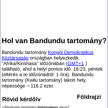
Hol van Bandundu tartomány?
Bandundu tartomány
Kongói Demokratikus
Köztársaság
országban helyezkedik.
"Afrika/Kinshasa" időzónában (
GMT+1
)
található, ahol a helyi pontos idő: 18:23, péntek
(eltérés a te időzónádtól:
1 óra). Bandundu
tartomány (Kwilu tartomány) lakott hely,
népessége
∼118.2
ezer.
Földrajzi
Rövid kérdőív
• Bandundu tartomány
biztonságos
város?