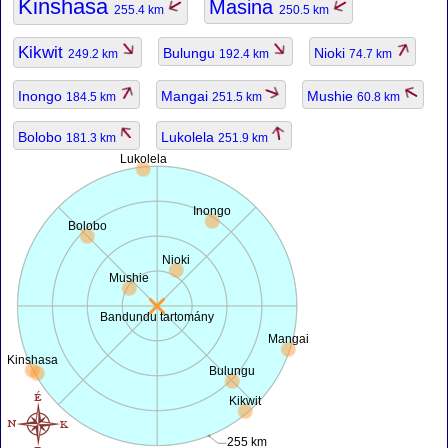
Kinshasa
Masina
255.4 km
250.5 km
Kikwit
Bulungu
Nioki
249.2 km
192.4 km
74.7 km
Inongo
Mangai
Mushie
184.5 km
251.5 km
60.8 km
Bolobo
Lukolela
181.3 km
251.9 km
Lukolela
Inongo
Bolobo
Nioki
Mushie
Bandundu tartomány
Mangai
Kinshasa
Bulungu
Kikwit
255 km