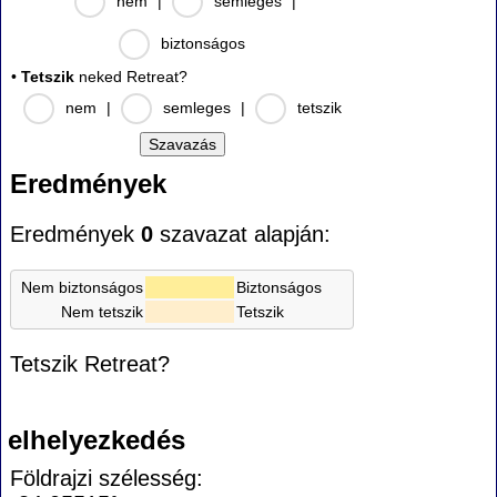
nem
|
semleges
|
biztonságos
•
Tetszik
neked Retreat?
nem
|
semleges
|
tetszik
Eredmények
Eredmények
0
szavazat alapján:
Nem biztonságos
Biztonságos
Nem tetszik
Tetszik
Tetszik Retreat?
elhelyezkedés
Földrajzi szélesség: