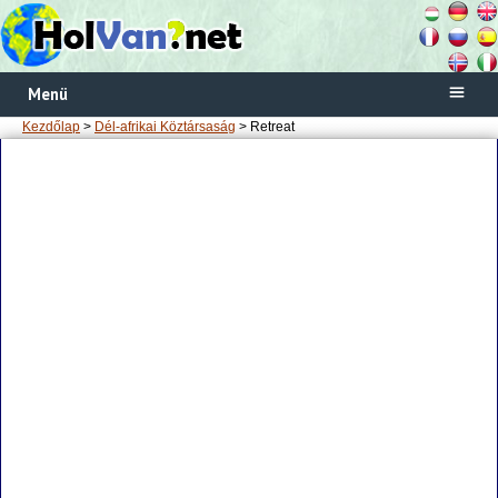
Menü
Kezdőlap
>
Dél-afrikai Köztársaság
> Retreat