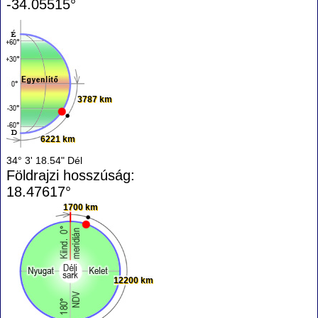
-34.05515°
3787 km
6221 km
34° 3' 18.54" Dél
Földrajzi hosszúság:
18.47617°
1700 km
12200 km