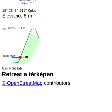
18° 28' 34.212" Kelet
Eleváció: 8 m
8 m
8 m ≈ 26 láb
Retreat a térképen
+
©
−
OpenStreetMap
contributors