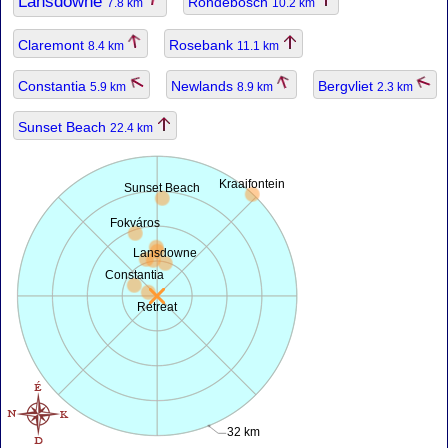
Lansdowne
Rondebosch
7.8 km
10.2 km
Claremont
Rosebank
8.4 km
11.1 km
Constantia
Newlands
Bergvliet
5.9 km
8.9 km
2.3 km
Sunset Beach
22.4 km
Kraaifontein
Sunset Beach
Fokváros
Lansdowne
Constantia
Retreat
32 km