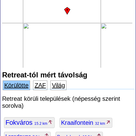
Retreat-tól mért távolság
Körülötte
ZAF
Világ
Retreat körüli települések (népesség szerint
sorolva)
Fokváros
Kraaifontein
15.2 km
32 km