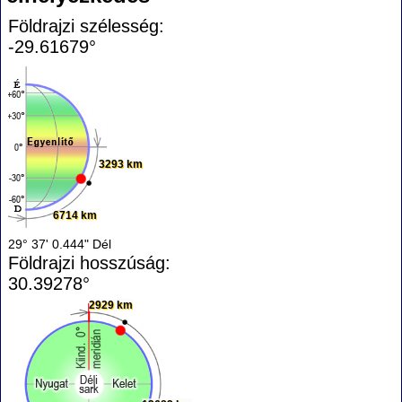
Földrajzi szélesség:
-29.61679°
3293 km
6714 km
29° 37' 0.444" Dél
Földrajzi hosszúság:
30.39278°
2929 km