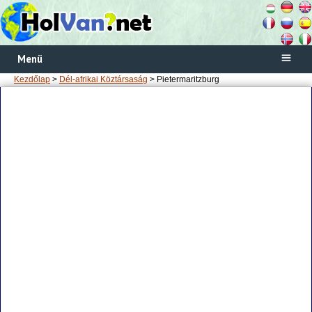
Menü
Kezdőlap
>
Dél-afrikai Köztársaság
> Pietermaritzburg