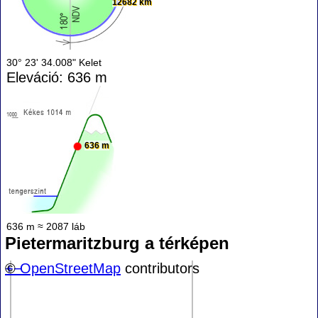
12682 km
30° 23' 34.008" Kelet
Eleváció: 636 m
636 m
636 m ≈ 2087 láb
Pietermaritzburg a térképen
+
©
−
OpenStreetMap
contributors