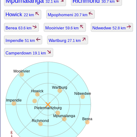
Mpumalanga
Richmond
32.1 km
30.7 km
Howick
Mpophomeni
22 km
20.7 km
Berea
Mooirivier
Ndwedwe
63.6 km
59.6 km
52.8 km
Impendle
Wartburg
51 km
27.1 km
Camperdown
19.1 km
Mooirivier
Wartburg
Howick
Ndwedwe
Impendle
Pietermaritzburg
Mpumalanga
Berea
Richmond