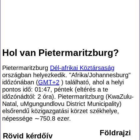
Hol van Pietermaritzburg?
Pietermaritzburg
Dél-afrikai Köztársaság
országban helyezkedik. "Afrika/Johannesburg"
időzónában (
GMT+2
) található, ahol a helyi
pontos idő: 01:47, péntek (eltérés a te
időzónádtól:
2 óra). Pietermaritzburg (KwaZulu-
Natal, uMgungundlovu District Municipality)
elsőrendű közigazgatási körzet székhelye,
népessége
∼750.8
ezer.
Földrajzi
Rövid kérdőív