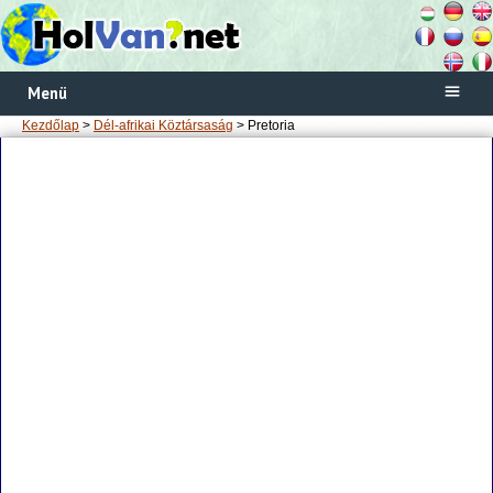
Menü
Kezdőlap
>
Dél-afrikai Köztársaság
> Pretoria