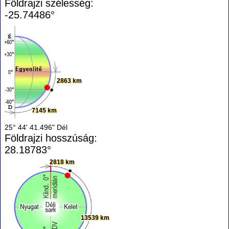
Földrajzi szélesség:
-25.74486°
2863 km
7145 km
25° 44' 41.496" Dél
Földrajzi hosszúság:
28.18783°
2818 km
13539 km