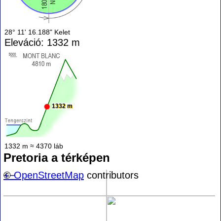
28° 11' 16.188" Kelet
Eleváció: 1332 m
1332 m
1332 m ≈ 4370 láb
Pretoria a térképen
+
©
−
OpenStreetMap
contributors