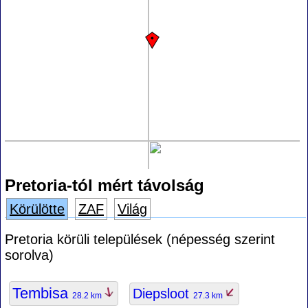
Pretoria-tól mért távolság
Körülötte
ZAF
Világ
Pretoria körüli települések (népesség szerint
sorolva)
Tembisa
Diepsloot
28.2 km
27.3 km