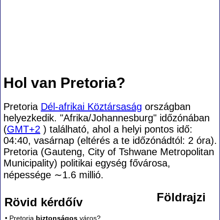
Hol van Pretoria?
Pretoria
Dél-afrikai Köztársaság
országban
helyezkedik. "Afrika/Johannesburg" időzónában
(
GMT+2
) található, ahol a helyi pontos idő:
04:40, vasárnap (eltérés a te időzónádtól:
2 óra).
Pretoria (Gauteng, City of Tshwane Metropolitan
Municipality) politikai egység fővárosa,
népessége
∼1.6
millió.
Földrajzi
Rövid kérdőív
• Pretoria
biztonságos
város?