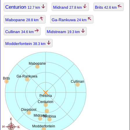
Centurion
Midrand
Brits
12.7 km
27.8 km
42.6 km
Mabopane
Ga-Rankuwa
28.8 km
24 km
Cullinan
Midstream
34.6 km
19.3 km
Modderfontein
38.3 km
Mabopane
Ga-Rankuwa
Brits
Cullinan
Pretoria
Centurion
Diepsloot
Midrand
Tembisa
Modderfontein