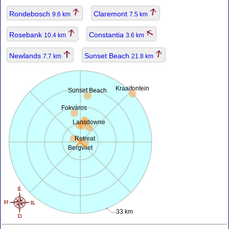
Rondebosch
Claremont
9.6 km
7.5 km
Rosebank
Constantia
10.4 km
3.6 km
Newlands
Sunset Beach
7.7 km
21.8 km
Kraaifontein
Sunset Beach
Fokváros
Lansdowne
Retreat
Bergvliet
33 km