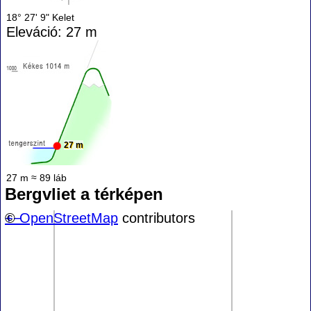
18° 27' 9" Kelet
Eleváció: 27 m
27 m
27 m ≈ 89 láb
Bergvliet a térképen
+
©
−
OpenStreetMap
contributors