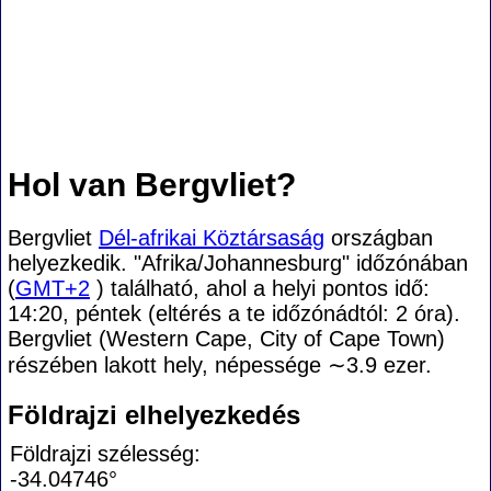
Hol van Bergvliet?
Bergvliet
Dél-afrikai Köztársaság
országban
helyezkedik. "Afrika/Johannesburg" időzónában
(
GMT+2
) található, ahol a helyi pontos idő:
14:20, péntek (eltérés a te időzónádtól:
2 óra).
Bergvliet (Western Cape, City of Cape Town)
részében lakott hely, népessége
∼3.9
ezer.
Földrajzi elhelyezkedés
Földrajzi szélesség:
-34.04746°