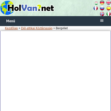
Menü
Kezdőlap
>
Dél-afrikai Köztársaság
> Bergvliet