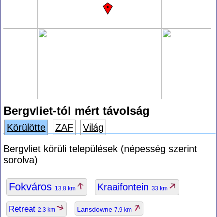
Bergvliet-tól mért távolság
Körülötte
ZAF
Világ
Bergvliet körüli települések (népesség szerint
sorolva)
Fokváros
Kraaifontein
13.8 km
33 km
Retreat
Lansdowne
2.3 km
7.9 km