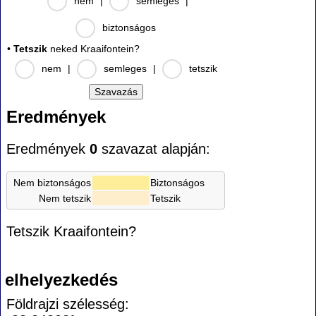
nem
|
semleges
|
biztonságos
•
Tetszik
neked Kraaifontein?
nem
|
semleges
|
tetszik
Eredmények
Eredmények
0
szavazat alapján:
Nem biztonságos
Biztonságos
Nem tetszik
Tetszik
Tetszik Kraaifontein?
elhelyezkedés
Földrajzi szélesség: