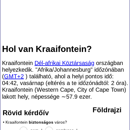
Hol van Kraaifontein?
Kraaifontein
Dél-afrikai Köztársaság
országban
helyezkedik. "Afrika/Johannesburg" időzónában
(
GMT+2
) található, ahol a helyi pontos idő:
04:42, vasárnap (eltérés a te időzónádtól:
2 óra).
Kraaifontein (Western Cape, City of Cape Town)
lakott hely, népessége
∼57.9
ezer.
Földrajzi
Rövid kérdőív
• Kraaifontein
biztonságos
város?