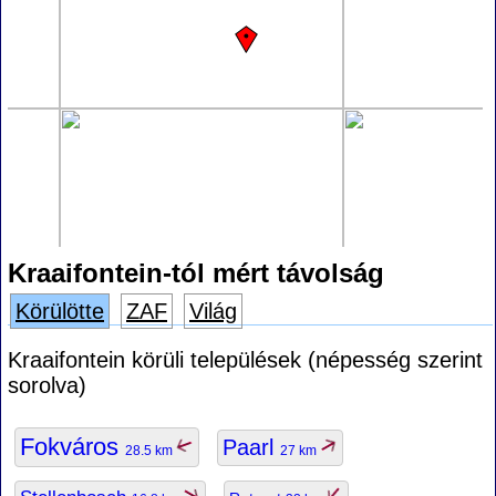
Kraaifontein-tól mért távolság
Körülötte
ZAF
Világ
Kraaifontein körüli települések (népesség szerint
sorolva)
Fokváros
Paarl
28.5 km
27 km