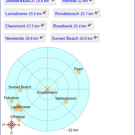
Stellenbosch
Retreat
16.8 km
32 km
Lansdowne
Rondebosch
25.5 km
25.7 km
Claremont
Rosebank
27.5 km
25.4 km
Newlands
Sunset Beach
28.8 km
20.8 km
Paarl
Sunset Beach
Kraaifontein
Fokváros
Stellenbosch
Lansdowne
Retreat
32 km