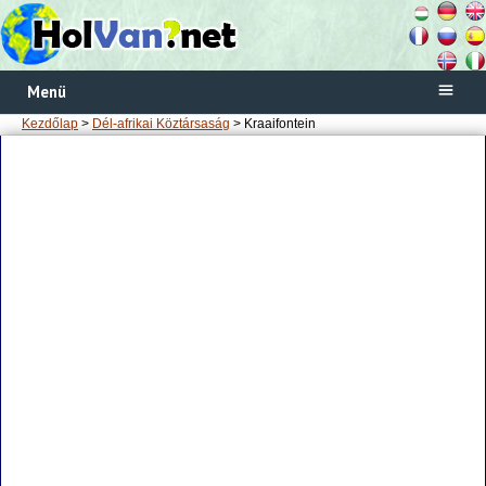
Menü
Kezdőlap
>
Dél-afrikai Köztársaság
> Kraaifontein