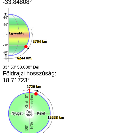
-33.84808°
3764 km
6244 km
33° 50' 53.088" Dél
Földrajzi hosszúság:
18.71723°
1726 km
12238 km