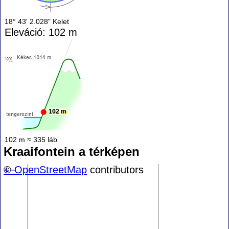
18° 43' 2.028" Kelet
Eleváció: 102 m
102 m
102 m ≈ 335 láb
Kraaifontein a térképen
+
©
−
OpenStreetMap
contributors