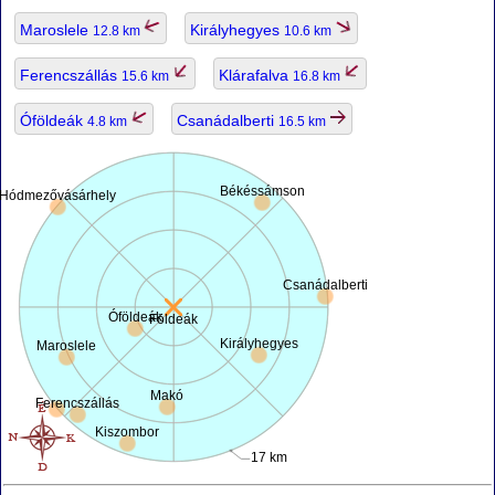
Maroslele
Királyhegyes
12.8 km
10.6 km
Ferencszállás
Klárafalva
15.6 km
16.8 km
Óföldeák
Csanádalberti
4.8 km
16.5 km
Békéssámson
Hódmezővásárhely
Csanádalberti
Óföldeák
Földeák
Királyhegyes
Maroslele
Makó
Ferencszállás
Kiszombor
17 km