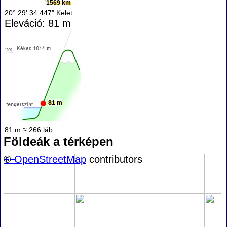
1569 km
20° 29' 34.447" Kelet
Eleváció: 81 m
81 m
81 m ≈ 266 láb
Földeák a térképen
+
©
−
OpenStreetMap
contributors