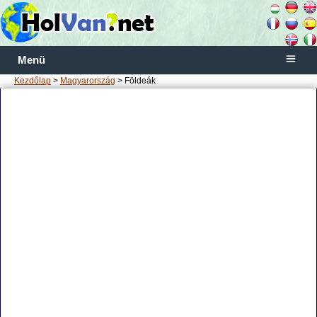
Menü
Kezdőlap
>
Magyarország
> Földeák