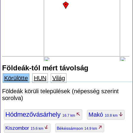
Földeák-tól mért távolság
Körülötte
HUN
Világ
Földeák körüli települések (népesség szerint
sorolva)
Hódmezővásárhely
Makó
16.7 km
10.8 km
Kiszombor
Békéssámson
15.6 km
14.9 km