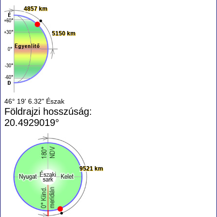
4857 km
5150 km
46° 19' 6.32" Észak
Földrajzi hosszúság:
20.4929019°
9521 km