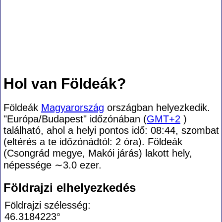
Hol van Földeák?
Földeák
Magyarország
országban helyezkedik.
"Európa/Budapest" időzónában (
GMT+2
)
található, ahol a helyi pontos idő: 08:44, szombat
(eltérés a te időzónádtól:
2 óra). Földeák
(Csongrád megye, Makói járás) lakott hely,
népessége
∼3.0
ezer.
Földrajzi elhelyezkedés
Földrajzi szélesség:
46.3184223°