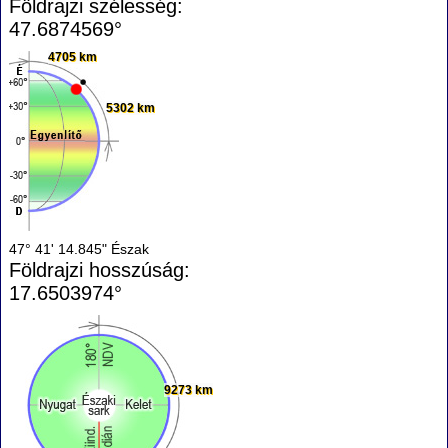
Földrajzi szélesség:
47.6874569°
4705 km
5302 km
47° 41' 14.845" Észak
Földrajzi hosszúság:
17.6503974°
9273 km