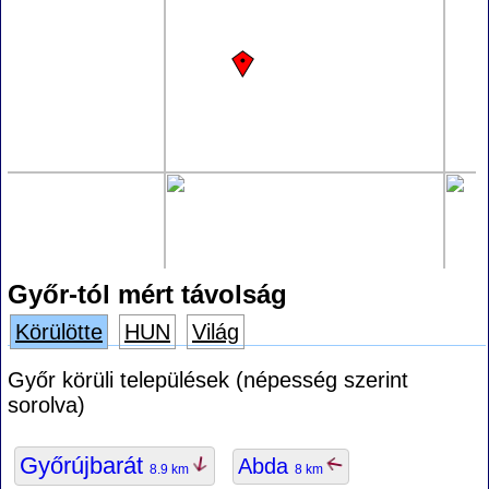
Győr-tól mért távolság
Körülötte
HUN
Világ
Győr körüli települések (népesség szerint
sorolva)
Győrújbarát
Abda
8.9 km
8 km