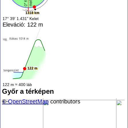
1318 km
17° 39' 1.431" Kelet
Eleváció: 122 m
122 m
122 m ≈ 400 láb
Győr a térképen
+
©
−
OpenStreetMap
contributors