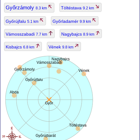
Győrzámoly
Töltéstava
8.3 km
9.2 km
Győrújfalu
Győrladamér
5.1 km
9.9 km
Vámosszabadi
Nagybajcs
7.7 km
8.9 km
Kisbajcs
Vének
6.8 km
9.8 km
Nagybajcs
Vámosszabadi
Győrzámoly
Vének
Győrújfalu
Abda
Győr
Töltéstava
Győrújbarát