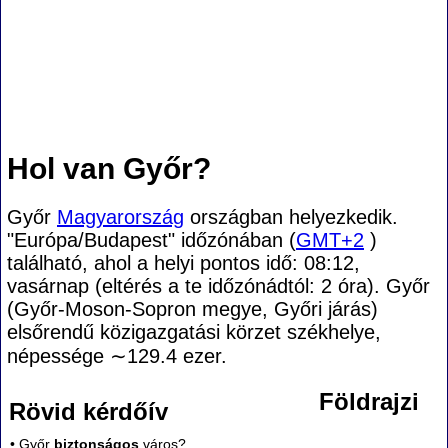
Hol van Győr?
Győr
Magyarország
országban helyezkedik.
"Európa/Budapest" időzónában (
GMT+2
)
található, ahol a helyi pontos idő: 08:12,
vasárnap (eltérés a te időzónádtól:
2 óra). Győr
(Győr-Moson-Sopron megye, Győri járás)
elsőrendű közigazgatási körzet székhelye,
népessége
∼129.4
ezer.
Földrajzi
Rövid kérdőív
• Győr
biztonságos
város?