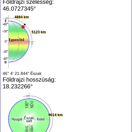
Földrajzi szélesség:
46.0727345°
4884 km
5123 km
46° 4' 21.844" Észak
Földrajzi hosszúság:
18.232266°
9614 km