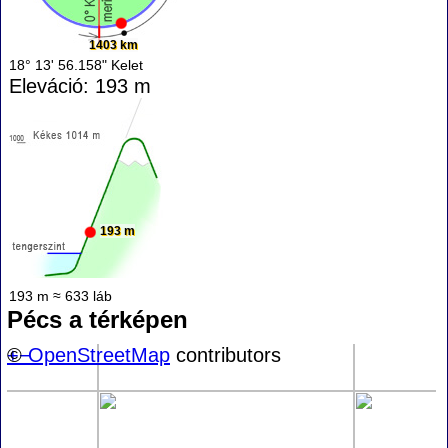
1403 km
18° 13' 56.158" Kelet
Eleváció: 193 m
193 m
193 m ≈ 633 láb
Pécs a térképen
+
©
−
OpenStreetMap
contributors