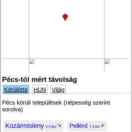
Pécs-tól mért távolság
Körülötte
HUN
Világ
Pécs körüli települések (népesség szerint
sorolva)
Kozármisleny
Pellérd
5.5 km
7.3 km