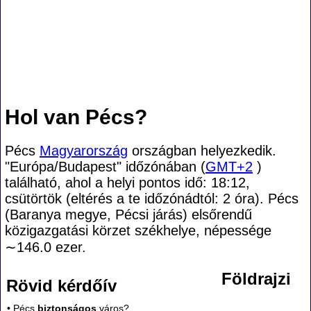
Hol van Pécs?
Pécs
Magyarország
országban helyezkedik.
"Európa/Budapest" időzónában (
GMT+2
)
található, ahol a helyi pontos idő: 18:12,
csütörtök (eltérés a te időzónádtól:
2 óra). Pécs
(Baranya megye, Pécsi járás) elsőrendű
közigazgatási körzet székhelye, népessége
∼146.0
ezer.
Földrajzi
Rövid kérdőív
• Pécs
biztonságos
város?