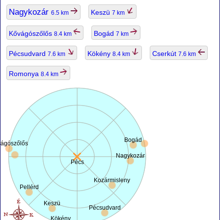
Nagykozár
Keszü
6.5 km
7 km
Kővágószőlős
Bogád
8.4 km
7 km
Pécsudvard
Kökény
Cserkút
7.6 km
8.4 km
7.6 km
Romonya
8.4 km
Bogád
ágószőlős
Nagykozár
Pécs
Kozármisleny
Pellérd
Keszü
Pécsudvard
Kökény