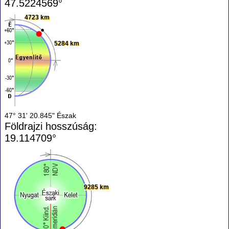
47.5224569°
4723 km
5284 km
47° 31' 20.845" Észak
Földrajzi hosszúság:
19.114709°
9285 km