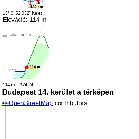
1432 km
19° 6' 52.952" Kelet
Eleváció: 114 m
114 m
114 m ≈ 374 láb
Budapest 14. kerület a térképen
+
©
−
OpenStreetMap
contributors