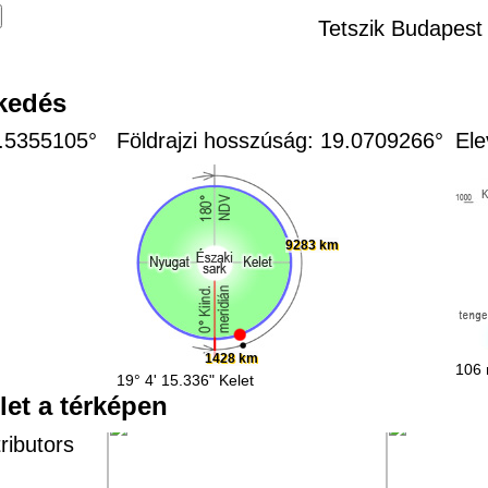
Tetszik Budapest 
zkedés
7.5355105°
Földrajzi hosszúság: 19.0709266°
Ele
9283 km
1428 km
106 
19° 4' 15.336" Kelet
let a térképen
ributors