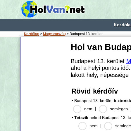
Kezdőla
Kezdőlap
>
Magyarország
> Budapest 13. kerület
Hol van Budap
Budapest 13. kerület
M
ahol a helyi pontos idő
lakott hely, népessége
Rövid kérdőív
• Budapest 13. kerület
biztons
nem
|
semleges
•
Tetszik
neked Budapest 13. ke
nem
|
semlege