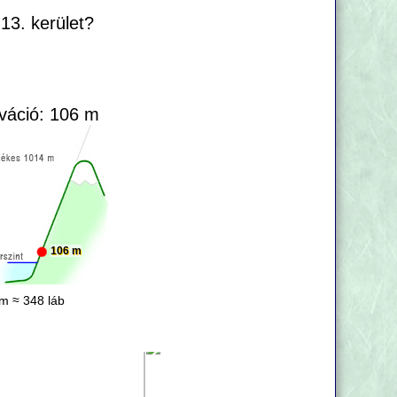
13. kerület?
váció: 106 m
106 m
m ≈ 348 láb