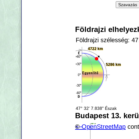
Földrajzi elhelye
Földrajzi szélesség: 4
4722 km
5286 km
47° 32' 7.838" Észak
Budapest 13. kerü
+
©
−
OpenStreetMap
cont