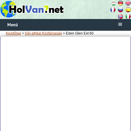
Menü
Kezdőlap
>
Dél-afrikai Köztársaság
> Eden Glen Ext 60