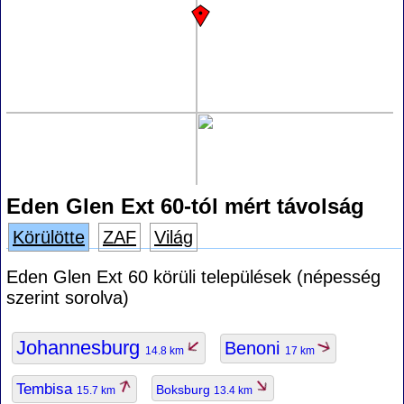
Eden Glen Ext 60-tól mért távolság
Körülötte
ZAF
Világ
Eden Glen Ext 60 körüli települések (népesség
szerint sorolva)
Johannesburg
Benoni
14.8 km
17 km
Tembisa
Boksburg
15.7 km
13.4 km