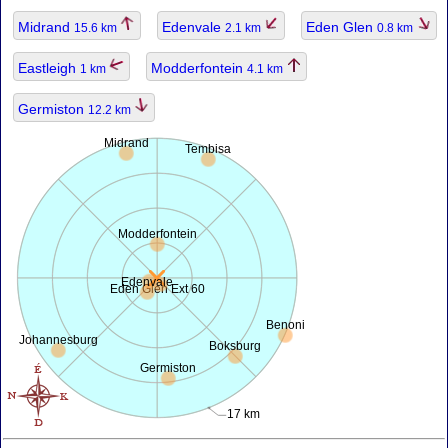
Midrand
Edenvale
Eden Glen
15.6 km
2.1 km
0.8 km
Eastleigh
Modderfontein
1 km
4.1 km
Germiston
12.2 km
Midrand
Tembisa
Modderfontein
Edenvale
Eden Glen Ext 60
Benoni
Johannesburg
Boksburg
Germiston
17 km