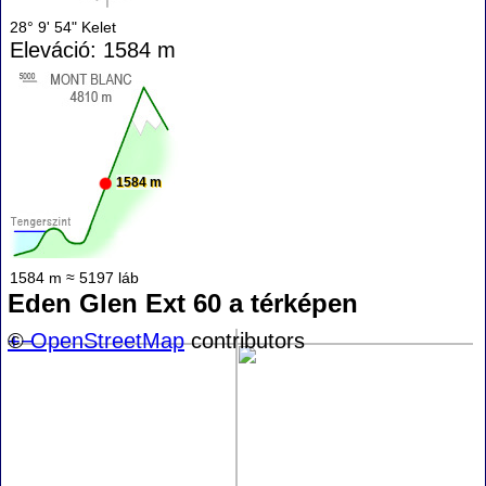
28° 9' 54" Kelet
Eleváció: 1584 m
1584 m
1584 m ≈ 5197 láb
Eden Glen Ext 60 a térképen
+
©
−
OpenStreetMap
contributors