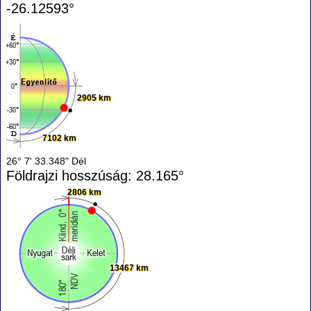
-26.12593°
2905 km
7102 km
26° 7' 33.348" Dél
Földrajzi hosszúság: 28.165°
2806 km
13467 km