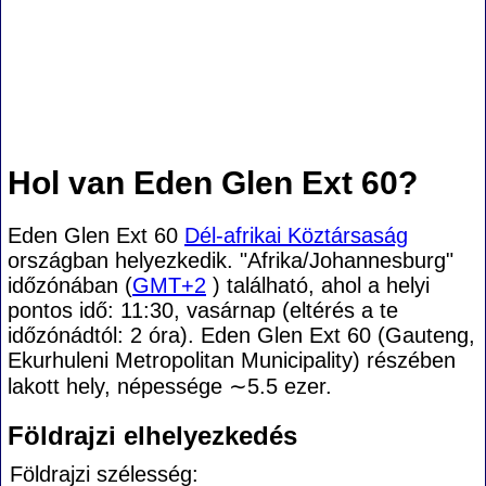
Hol van Eden Glen Ext 60?
Eden Glen Ext 60
Dél-afrikai Köztársaság
országban helyezkedik. "Afrika/Johannesburg"
időzónában (
GMT+2
) található, ahol a helyi
pontos idő: 11:30, vasárnap (eltérés a te
időzónádtól:
2 óra). Eden Glen Ext 60 (Gauteng,
Ekurhuleni Metropolitan Municipality) részében
lakott hely, népessége
∼5.5
ezer.
Földrajzi elhelyezkedés
Földrajzi szélesség: