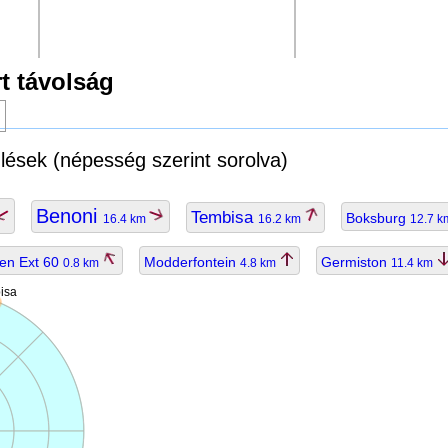
t távolság
g
ülések (népesség szerint sorolva)
Benoni
Tembisa
Boksburg
16.4 km
16.2 km
12.7 
en Ext 60
Modderfontein
Germiston
0.8 km
4.8 km
11.4 km
isa