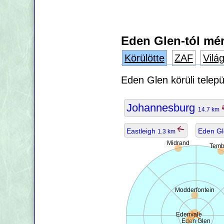
Eden Glen-tól mér
Körülötte
ZAF
Vilá
Eden Glen körüli telep
Johannesburg
14.7 km
Eastleigh
Eden Gl
1.3 km
Midrand
Temb
Modderfontein
Edenvale
Eden Glen