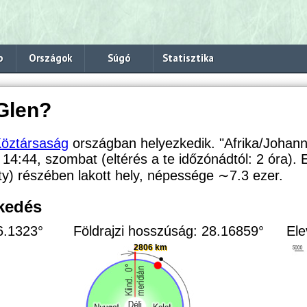
p
Országok
Súgó
Statisztika
Glen?
 Köztársaság
országban helyezkedik. "Afrika/Johan
: 14:44, szombat (eltérés a te időzónádtól:
2 óra).
ity) részében lakott hely, népessége
∼7.3
ezer.
zkedés
26.1323°
Földrajzi hosszúság: 28.16859°
Ele
2806 km