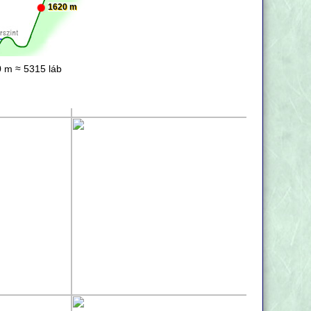
1620 m
 m ≈ 5315 láb