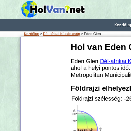
Kezdőla
Kezdőlap
>
Dél-afrikai Köztársaság
> Eden Glen
Hol van Eden 
Eden Glen
Dél-afrikai
ahol a helyi pontos idő
Metropolitan Municipal
Földrajzi elhelye
Földrajzi szélesség: -