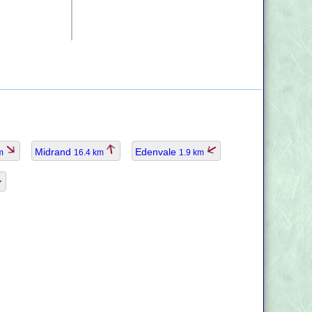
Midrand
Edenvale
km
16.4 km
1.9 km