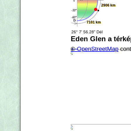
2906 km
7101 km
26° 7' 56.28" Dél
Eden Glen a térk
+
©
−
OpenStreetMap
cont