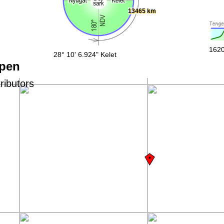
13465 km
1620
28° 10' 6.924" Kelet
épen
ributors