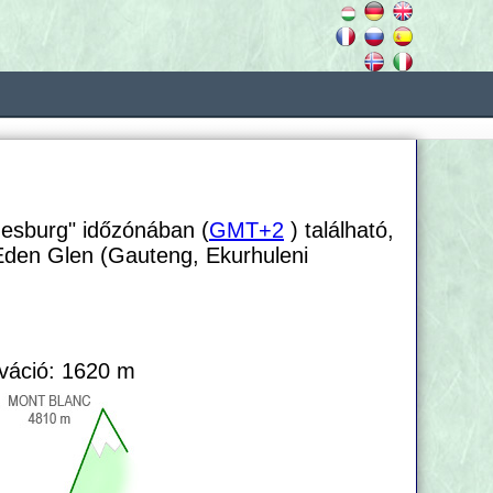
nesburg" időzónában (
GMT+2
) található,
 Eden Glen (Gauteng, Ekurhuleni
váció: 1620 m