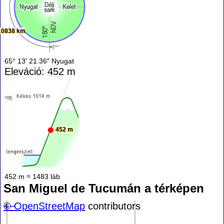
10838 km
65° 13' 21.36" Nyugat
Eleváció: 452 m
452 m
452 m ≈ 1483 láb
San Miguel de Tucumán a térképen
+
©
−
OpenStreetMap
contributors