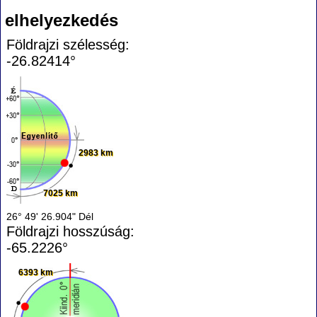
elhelyezkedés
Földrajzi szélesség:
-26.82414°
2983 km
7025 km
26° 49' 26.904" Dél
Földrajzi hosszúság:
-65.2226°
6393 km