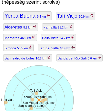
(népesség szerint sorolva)
Yerba Buena
Tafí Viejo
9.4 km
10.9 km
Alderetes
Famaillá
8.9 km
31.2 km
Monteros
Bella Vista
46.9 km
24.7 km
Simoca
Tafí del Valle
50.5 km
48.4 km
San Isidro de Lules
Banda del Río Salí
16.3 km
5.6 km
Tafí Viejo
Alderetes
Yerba Buena
fí del Valle
San Miguel de Tucumán
San Isidro de Lules