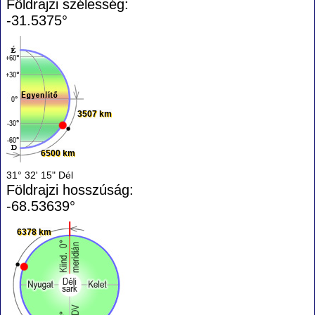
Földrajzi szélesség:
-31.5375°
3507 km
6500 km
31° 32' 15" Dél
Földrajzi hosszúság:
-68.53639°
6378 km