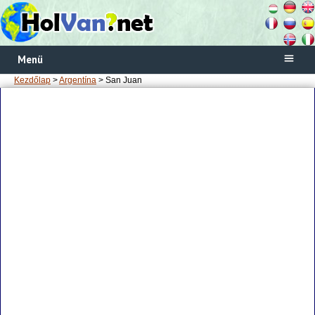
Menü
Kezdőlap
>
Argentína
> San Juan