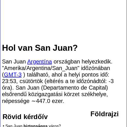
Hol van San Juan?
San Juan
Argentína
országban helyezkedik.
"Amerika/Argentina/San_Juan" időzónában
(
GMT-3
) található, ahol a helyi pontos idő:
23:53, csütörtök (eltérés a te időzónádtól:
-3
óra). San Juan (Departamento de Capital)
elsőrendű közigazgatási körzet székhelye,
népessége
∼447.0
ezer.
Földrajzi
Rövid kérdőív
• San Juan
biztonságos
város?