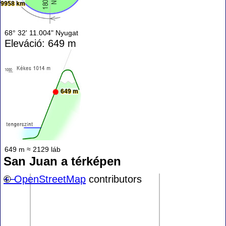
9958 km
68° 32' 11.004" Nyugat
Eleváció: 649 m
649 m
649 m ≈ 2129 láb
San Juan a térképen
+
©
−
OpenStreetMap
contributors