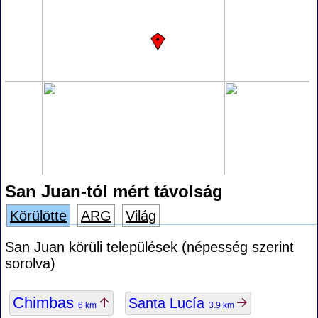
San Juan-tól mért távolság
Körülötte
ARG
Világ
San Juan körüli települések (népesség szerint
sorolva)
Chimbas
Santa Lucía
6 km
3.9 km