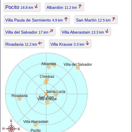
Pocito
Albardón
16.8 km
11.2 km
Villa Paula de Sarmiento
San Martín
4.9 km
12.5 km
Villa del Salvador
Villa Aberastain
17 km
13.3 km
Rivadavia
Villa Krause
11.2 km
3.3 km
Albardón
Villa del Salvador
Chimbas
Santa Lucía
Rivadavia
San Juan
Villa Krause
Villa Aberastain
Pocito