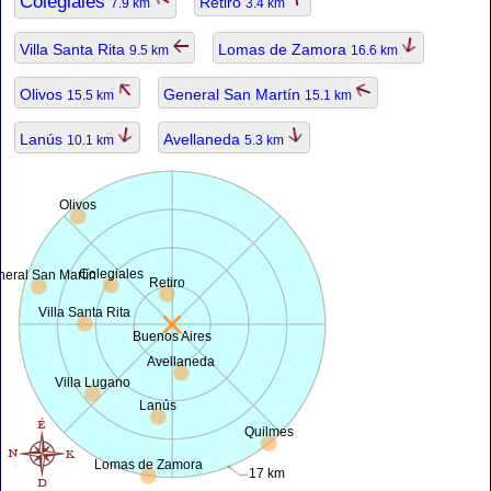
Colegiales
Retiro
7.9 km
3.4 km
Villa Santa Rita
Lomas de Zamora
9.5 km
16.6 km
Olivos
General San Martín
15.5 km
15.1 km
Lanús
Avellaneda
10.1 km
5.3 km
Olivos
Colegiales
eral San Martín
Retiro
Villa Santa Rita
Buenos Aires
Avellaneda
Villa Lugano
Lanús
Quilmes
Lomas de Zamora
17 km