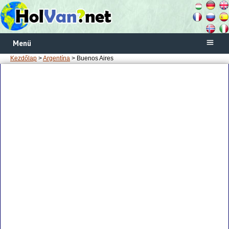
Menü
Kezdőlap
>
Argentína
> Buenos Aires