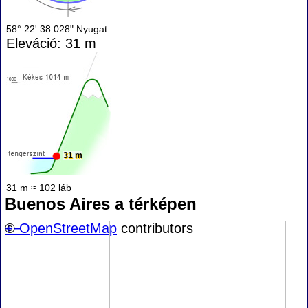
58° 22' 38.028" Nyugat
Eleváció: 31 m
31 m
31 m ≈ 102 láb
Buenos Aires a térképen
+
©
−
OpenStreetMap
contributors