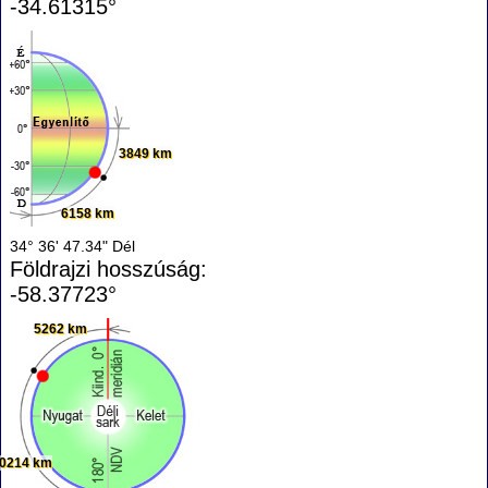
-34.61315°
3849 km
6158 km
34° 36' 47.34" Dél
Földrajzi hosszúság:
-58.37723°
5262 km
0214 km