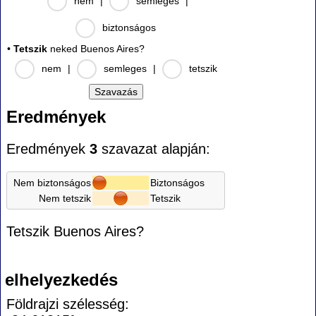
nem
|
semleges
|
biztonságos
•
Tetszik
neked Buenos Aires?
nem
|
semleges
|
tetszik
Eredmények
Eredmények
3
szavazat alapján:
Nem biztonságos
Biztonságos
Nem tetszik
Tetszik
Tetszik Buenos Aires?
elhelyezkedés
Földrajzi szélesség: