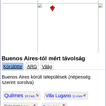
Buenos Aires-tól mért távolság
Körülötte
ARG
Világ
Buenos Aires körüli települések (népesség
szerint sorolva)
Quilmes
Villa Lugano
16.5 km
11.4 km