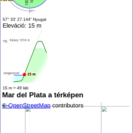
57° 33' 27.144" Nyugat
Eleváció: 15 m
15 m
15 m ≈ 49 láb
Mar del Plata a térképen
+
©
−
OpenStreetMap
contributors