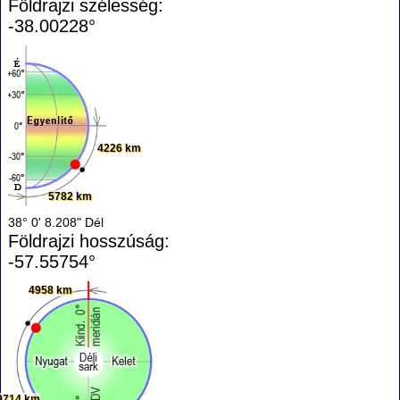
Földrajzi szélesség:
-38.00228°
4226 km
5782 km
38° 0' 8.208" Dél
Földrajzi hosszúság:
-57.55754°
4958 km
9714 km