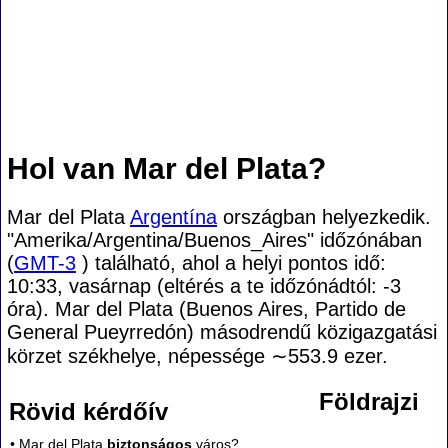
Hol van Mar del Plata?
Mar del Plata
Argentína
országban helyezkedik.
"Amerika/Argentina/Buenos_Aires" időzónában
(
GMT-3
) található, ahol a helyi pontos idő:
10:33, vasárnap (eltérés a te időzónádtól:
-3
óra). Mar del Plata (Buenos Aires, Partido de
General Pueyrredón) másodrendű közigazgatási
körzet székhelye, népessége
∼553.9
ezer.
Földrajzi
Rövid kérdőív
• Mar del Plata
biztonságos
város?