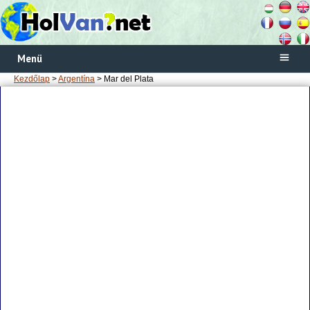
Menü
Kezdőlap
>
Argentína
> Mar del Plata