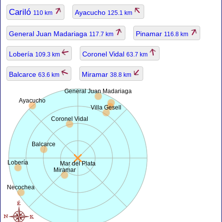
Cariló
Ayacucho
110 km
125.1 km
General Juan Madariaga
Pinamar
117.7 km
116.8 km
Lobería
Coronel Vidal
109.3 km
63.7 km
Balcarce
Miramar
63.6 km
38.8 km
General Juan Madariaga
Ayacucho
Villa Gesell
Coronel Vidal
Balcarce
Lobería
Mar del Plata
Miramar
Necochea