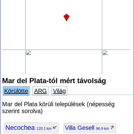
Mar del Plata-tól mért távolság
Körülötte
ARG
Világ
Mar del Plata körüli települések (népesség
szerint sorolva)
Necochea
Villa Gesell
120.1 km
96.9 km