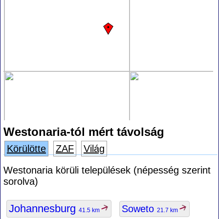
Westonaria-tól mért távolság
Körülötte
ZAF
Világ
Westonaria körüli települések (népesség szerint
sorolva)
Johannesburg
Soweto
41.5 km
21.7 km