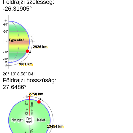
Földrajzi szélesség:
-26.31905°
2926 km
7081 km
26° 19' 8.58" Dél
Földrajzi hosszúság:
27.6486°
2750 km
13454 km