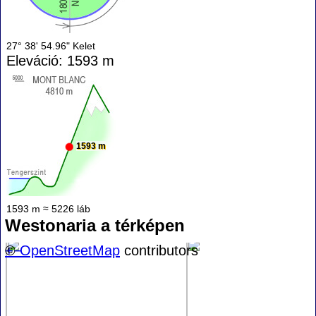
27° 38' 54.96" Kelet
Eleváció: 1593 m
1593 m
1593 m ≈ 5226 láb
Westonaria a térképen
+
©
−
OpenStreetMap
contributors