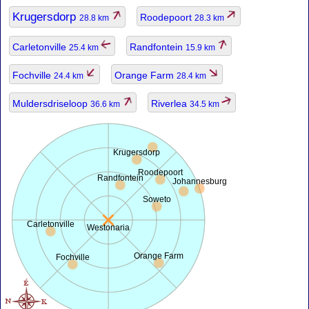
Krugersdorp
Roodepoort
28.8 km
28.3 km
Carletonville
Randfontein
25.4 km
15.9 km
Fochville
Orange Farm
24.4 km
28.4 km
Muldersdriseloop
Riverlea
36.6 km
34.5 km
Krugersdorp
Roodepoort
Randfontein
Johannesburg
Soweto
Carletonville
Westonaria
Orange Farm
Fochville