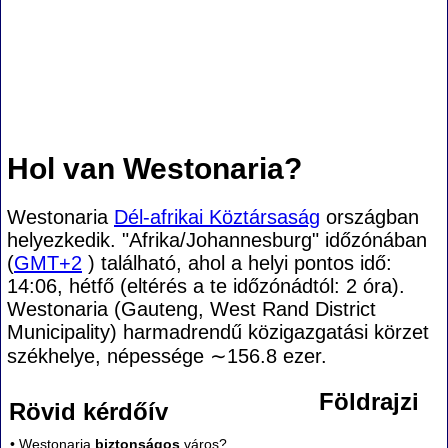
Hol van Westonaria?
Westonaria
Dél-afrikai Köztársaság
országban
helyezkedik. "Afrika/Johannesburg" időzónában
(
GMT+2
) található, ahol a helyi pontos idő:
14:06, hétfő (eltérés a te időzónádtól:
2 óra).
Westonaria (Gauteng, West Rand District
Municipality) harmadrendű közigazgatási körzet
székhelye, népessége
∼156.8
ezer.
Földrajzi
Rövid kérdőív
• Westonaria
biztonságos
város?