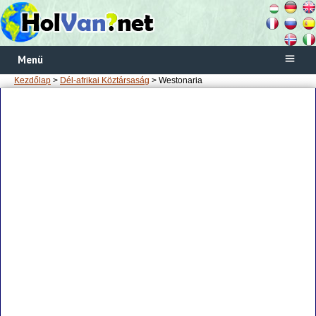
Menü
Kezdőlap
>
Dél-afrikai Köztársaság
> Westonaria