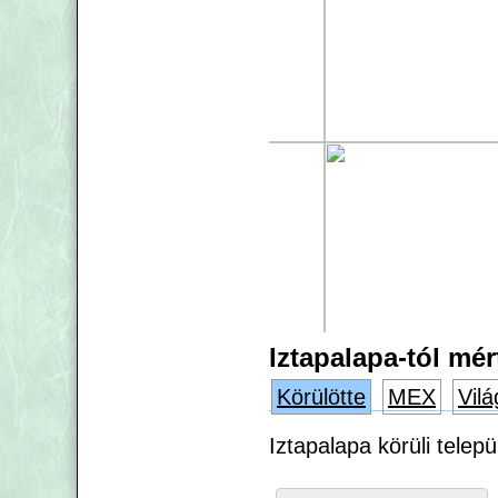
Iztapalapa-tól mér
Körülötte
MEX
Vilá
Iztapalapa körüli telep