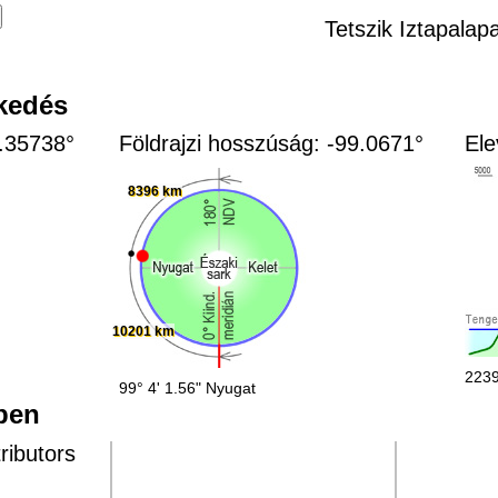
Tetszik Iztapalap
zkedés
9.35738°
Földrajzi hosszúság: -99.0671°
Ele
8396 km
10201 km
2239
99° 4' 1.56" Nyugat
épen
ributors