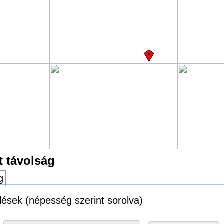
t távolság
g
ülések (népesség szerint sorolva)