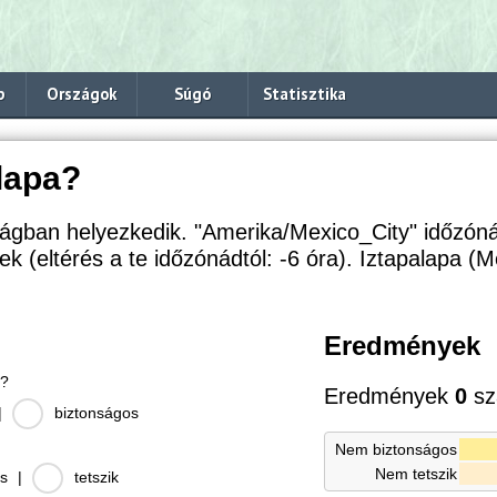
p
Országok
Súgó
Statisztika
lapa?
ágban helyezkedik. "Amerika/Mexico_City" időzón
ek (eltérés a te időzónádtól:
-6 óra). Iztapalapa (M
Eredmények
s?
Eredmények
0
sz
|
biztonságos
Nem biztonságos
Nem tetszik
s
|
tetszik