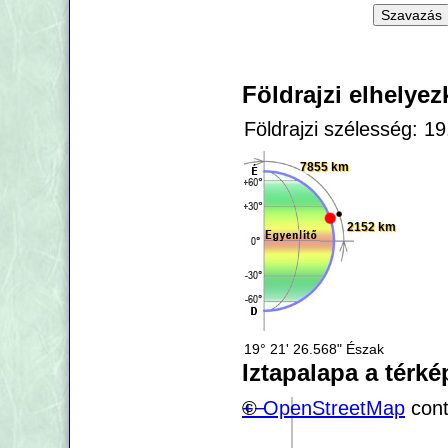
Földrajzi elhelye
Földrajzi szélesség: 1
7855 km
2152 km
19° 21' 26.568" Észak
Iztapalapa a térk
+
©
−
OpenStreetMap
cont