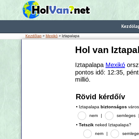
Kezdőla
Kezdőlap
>
Mexikó
> Iztapalapa
Hol van Iztapa
Iztapalapa
Mexikó
orsz
pontos idő: 12:35, pént
millió.
Rövid kérdőív
• Iztapalapa
biztonságos
váro
nem
|
semleges
•
Tetszik
neked Iztapalapa?
nem
|
semlege