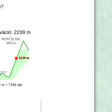
a?
váció: 2239 m
2239 m
 m ≈ 7346 láb