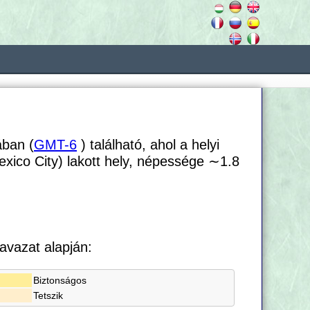
ában (
GMT-6
) található, ahol a helyi
exico City) lakott hely, népessége
∼1.8
avazat alapján:
Biztonságos
Tetszik