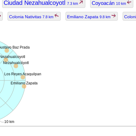
Ciudad Nezahualcoyotl
Coyoacán
7.3 km
10 km
Colonia Nativitas
Emiliano Zapata
Colon
7.8 km
9.8 km
Gustavo Baz Prada
Nezahualcoyotl
Nezahualcóyotl
Los Reyes Acaquilpan
Emiliano Zapata
10 km