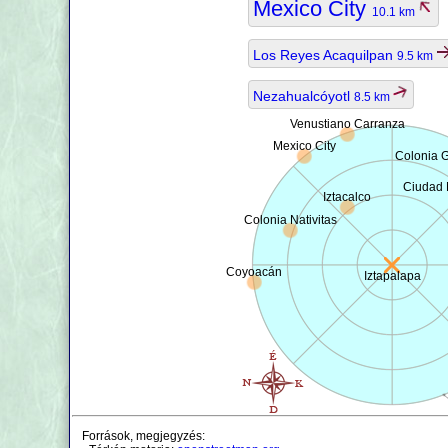
Mexico City
10.1 km
Los Reyes Acaquilpan
9.5 km
Nezahualcóyotl
8.5 km
Venustiano Carranza
Mexico City
Colonia 
Ciudad 
Iztacalco
Colonia Nativitas
Coyoacán
Iztapalapa
Források, megjegyzés: