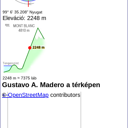
99° 6' 35.208" Nyugat
Eleváció: 2248 m
2248 m
2248 m ≈ 7375 láb
Gustavo A. Madero a térképen
+
©
−
OpenStreetMap
contributors