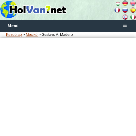
Menü
Kezdőlap
>
Mexikó
> Gustavo A. Madero