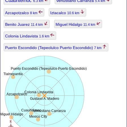
Cuauhtémoc
Venustiano Carranza
6.3 km
5.4 km
Azcapotzalco
Iztacalco
8 km
10.6 km
Benito Juarez
Miguel Hidalgo
11.4 km
11.4 km
Colonia Lindavista
1.6 km
Puerto Escondido (Tepeolulco Puerto Escondido)
7 km
Puerto Escondido (Tepeolulco Puerto Escondido)
Tlalnepantla
Colonia Lindavista
Azcapotzalco
Gustavo A. Madero
Cuauhtémoc
Venustiano Carranza
Miguel Hidalgo
Mexico City