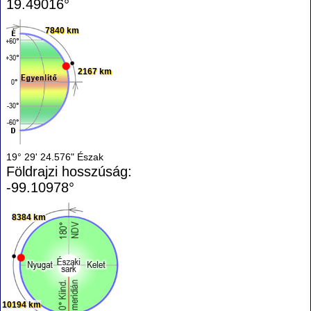
19.49016°
7840 km
2167 km
19° 29' 24.576" Észak
Földrajzi hosszúság:
-99.10978°
8384 km
10194 km