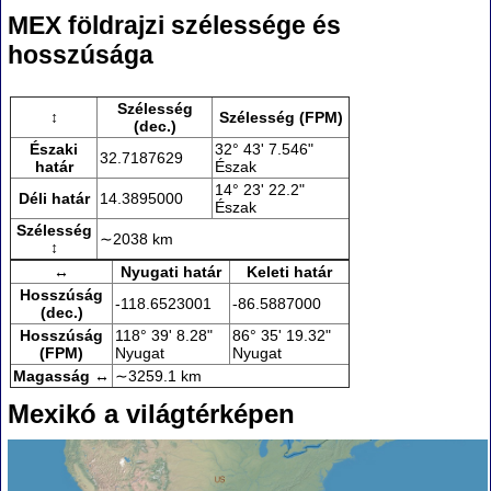
MEX földrajzi szélessége és
hosszúsága
Szélesség
↕
Szélesség (FPM)
(dec.)
Északi
32° 43' 7.546"
32.7187629
határ
Észak
14° 23' 22.2"
Déli határ
14.3895000
Észak
Szélesség
∼2038 km
↕
↔
Nyugati határ
Keleti határ
Hosszúság
-118.6523001
-86.5887000
(dec.)
Hosszúság
118° 39' 8.28"
86° 35' 19.32"
(FPM)
Nyugat
Nyugat
Magasság ↔
∼3259.1 km
Mexikó a világtérképen