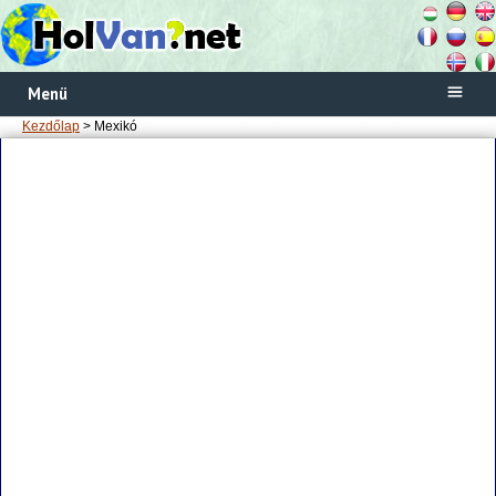
Menü
Kezdőlap
> Mexikó