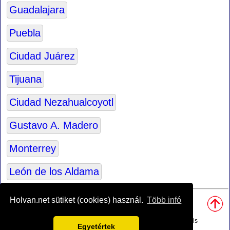
Guadalajara
Puebla
Ciudad Juárez
Tijuana
Ciudad Nezahualcoyotl
Gustavo A. Madero
Monterrey
León de los Aldama
Források:
Holvan.net sütiket (cookies) használ.
Több infó
• A világtérkép alapját
Tom Patterson
, térképész készítette.
•
Mexikó határvonalai
a boundaries.us adatok alapján készültek.
• Főldrajzi és helyezkedési adatokat a
www.geonames.org
adatbázis
Egyetértek
feldolgozásával készült