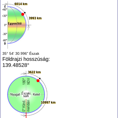
6014 km
3993 km
35° 54' 30.996" Észak
Földrajzi hosszúság:
139.48528°
3622 km
10997 km