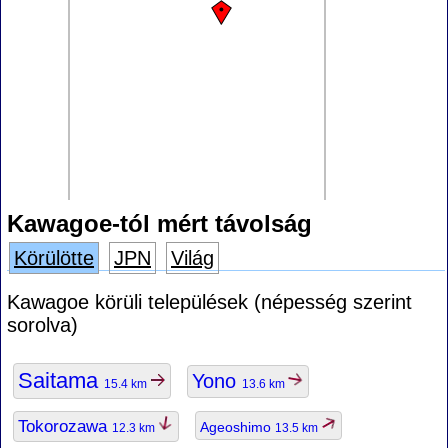
Kawagoe-tól mért távolság
Körülötte
JPN
Világ
Kawagoe körüli települések (népesség szerint
sorolva)
Saitama
Yono
15.4 km
13.6 km
Tokorozawa
Ageoshimo
12.3 km
13.5 km