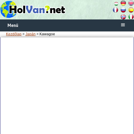
Menü
Kezdőlap
>
Japán
> Kawagoe