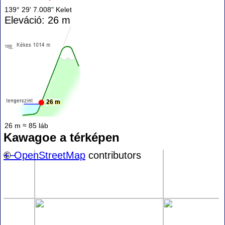
139° 29' 7.008" Kelet
Eleváció: 26 m
26 m
26 m ≈ 85 láb
Kawagoe a térképen
+
©
−
OpenStreetMap
contributors