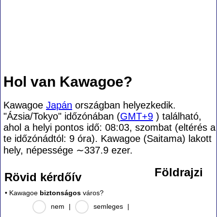
Hol van Kawagoe?
Kawagoe
Japán
országban helyezkedik.
"Ázsia/Tokyo" időzónában (
GMT+9
) található,
ahol a helyi pontos idő: 08:03, szombat (eltérés a
te időzónádtól:
9 óra). Kawagoe (Saitama) lakott
hely, népessége
∼337.9
ezer.
Földrajzi
Rövid kérdőív
• Kawagoe
biztonságos
város?
nem
|
semleges
|