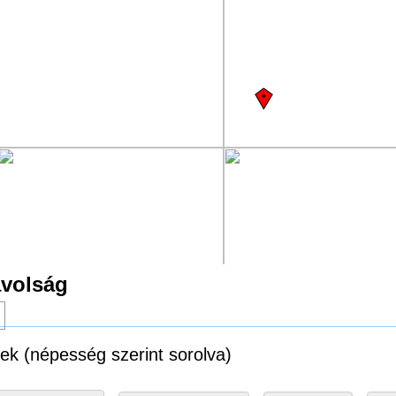
ávolság
g
sek (népesség szerint sorolva)