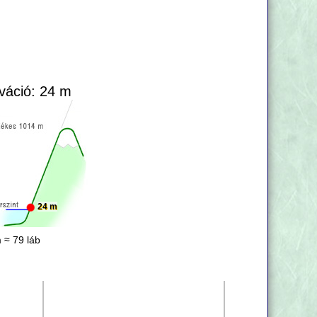
váció: 24 m
24 m
 ≈ 79 láb