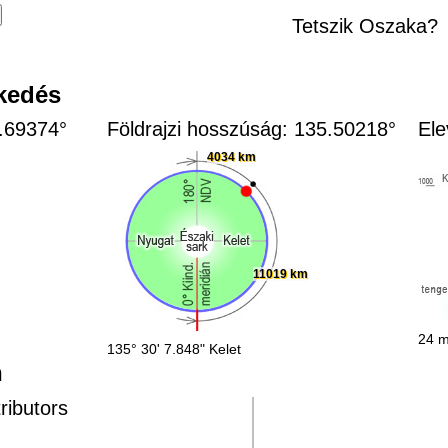
Tetszik Oszaka?
zkedés
4.69374°
Földrajzi hosszúság: 135.50218°
Ele
4034 km
11019 km
24 m
135° 30' 7.848" Kelet
n
ributors