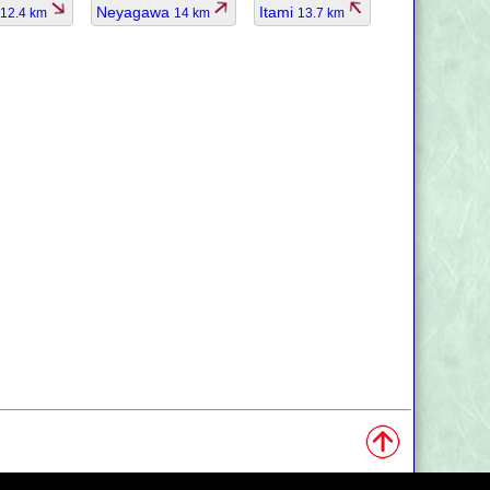
Neyagawa
Itami
12.4 km
14 km
13.7 km