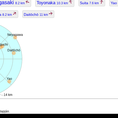
gasaki
Toyonaka
Suita
Yao
8.2 km
10.3 km
7.6 km
a
Daitōchō
8.2 km
11 km
Neyagawa
guchi
Daitōchō
Yao
14 km
lapján.