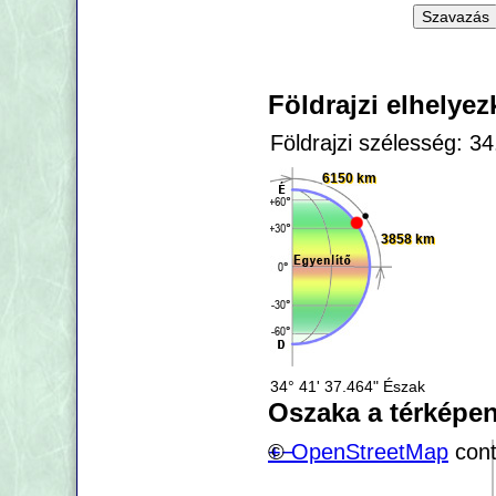
Földrajzi elhelye
Földrajzi szélesség: 3
6150 km
3858 km
34° 41' 37.464" Észak
Oszaka a térképe
+
©
−
OpenStreetMap
cont