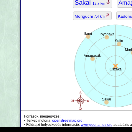
Sakai
Ama
12.7 km
Moriguchi
Kadom
7.4 km
Itami
Toyonaka
Suita
Mori
Amagasaki
Oszaka
Sakai
Források, megjegyzés:
• Térkép motorja:
openstreetmap.org
.
• Földrajzi helyezkedés információ:
www.geonames.org
adatbázis a
• Népességi adatok csak irányadóak.