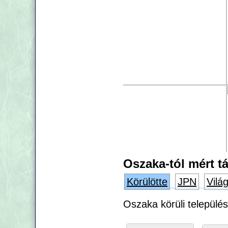
Oszaka-tól mért t
Körülötte
JPN
Vilá
Oszaka körüli települé