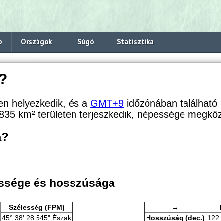
p
Országok
Súgó
Statisztika
?
en helyezkedik, és a
GMT+9
időzónában található (
835 km² területen terjeszkedik, népessége megközel
a?
lessége és hosszúsága
Szélesség (FPM)
↔
45° 38' 28.545" Észak
Hosszúság (dec.)
122