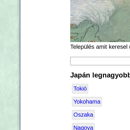
Település amit keresel 
Japán legnagyobb
Tokió
Yokohama
Oszaka
Nagoya