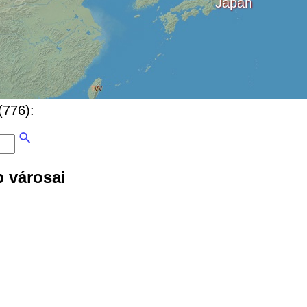
Japán
(776):
 városai