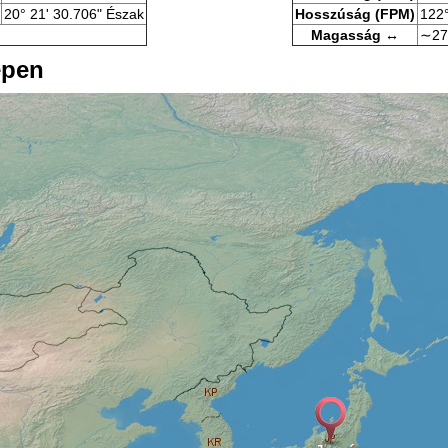
20° 21' 30.706" Észak
Hosszúság (FPM)
122°
Magasság ↔
∼27
épen