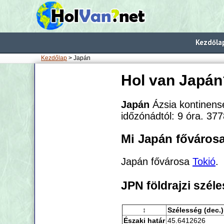
Kezdőla
Kezdőlap
> Japán
Hol van Japán
Japán
Ázsia kontinens
időzónádtól:
9 óra. 377
Mi Japán főváros
Japán fővárosa
Tokió
.
JPN földrajzi szé
↕
Szélesség (dec.)
Északi határ
45.6412626