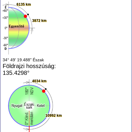
6135 km
3872 km
34° 49' 19.488" Észak
Földrajzi hosszúság:
135.4298°
4034 km
10992 km