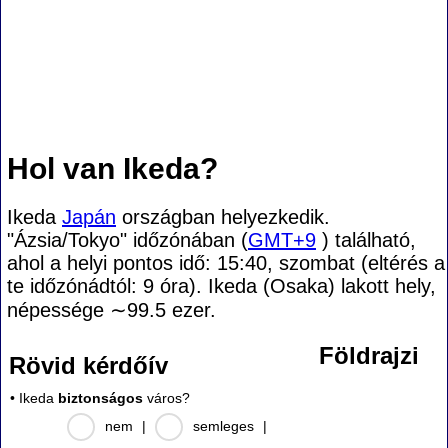
Hol van Ikeda?
Ikeda
Japán
országban helyezkedik.
"Ázsia/Tokyo" időzónában (
GMT+9
) található,
ahol a helyi pontos idő: 15:40, szombat (eltérés a
te időzónádtól:
9 óra). Ikeda (Osaka) lakott hely,
népessége
∼99.5
ezer.
Földrajzi
Rövid kérdőív
• Ikeda
biztonságos
város?
nem
|
semleges
|