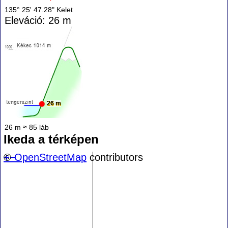
135° 25' 47.28" Kelet
Eleváció: 26 m
26 m
26 m ≈ 85 láb
Ikeda a térképen
+
©
−
OpenStreetMap
contributors