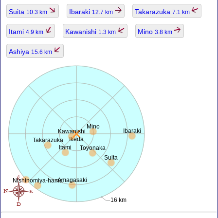
Suita
Ibaraki
Takarazuka
10.3 km
12.7 km
7.1 km
Itami
Kawanishi
Mino
4.9 km
1.3 km
3.8 km
Ashiya
15.6 km
Mino
Ibaraki
Kawanishi
Ikeda
Takarazuka
Itami
Toyonaka
Suita
Amagasaki
Nishinomiya-hama
16 km