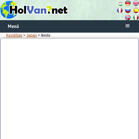
Menü
Kezdőlap
>
Japán
> Ikeda