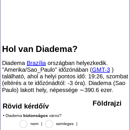
Hol van Diadema?
Diadema
Brazília
országban helyezkedik.
"Amerika/Sao_Paulo" időzónában (
GMT-3
)
található, ahol a helyi pontos idő: 19:26, szombat
(eltérés a te időzónádtól:
-3 óra). Diadema (Sao
Paulo) lakott hely, népessége
∼390.6
ezer.
Földrajzi
Rövid kérdőív
• Diadema
biztonságos
város?
nem
|
semleges
|