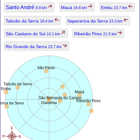
Santo André
Mauá
Embu
8.9 km
16.6 km
23.7 km
Taboão da Serra
Itapecerica da Serra
18.4 km
23.3 km
São Caetano do Sul
Ribeirão Pires
10.1 km
21.5 km
Rio Grande da Serra
23.7 km
São Paulo
Taboão da Serra
Embu
Mauá
São Bernardo do Campo
Ribeirão Pires
Diadema
erica da Serra