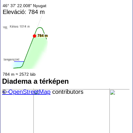
46° 37' 22.008" Nyugat
Eleváció: 784 m
784 m
784 m ≈ 2572 láb
Diadema a térképen
+
©
−
OpenStreetMap
contributors