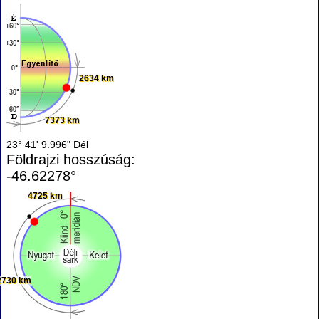
2634 km
7373 km
23° 41' 9.996" Dél
Földrajzi hosszúság:
-46.62278°
4725 km
2730 km