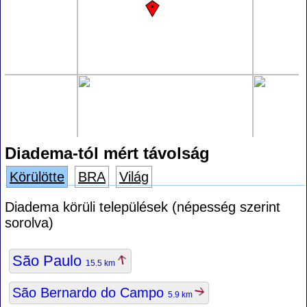
Diadema-tól mért távolság
Körülötte
BRA
Világ
Diadema körüli települések (népesség szerint
sorolva)
São Paulo
15.5 km
São Bernardo do Campo
5.9 km