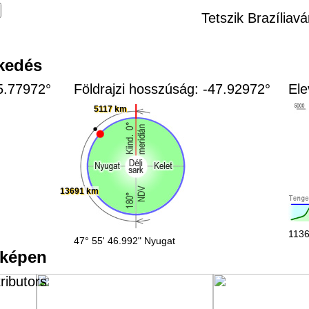
Tetszik Brazíliav
zkedés
15.77972°
Földrajzi hosszúság: -47.92972°
Ele
5117 km
13691 km
1136
47° 55' 46.992" Nyugat
rképen
ributors