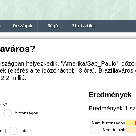
p
Országok
Súgó
Statisztika
iaváros?
rszágban helyezkedik. "Amerika/Sao_Paulo" időzó
ek (eltérés a te időzónádtól:
-3 óra). Brazíliaváros 
2.2
millió.
Eredmények
ros?
Eredmények
1
sz
|
biztonságos
Nem biztonságos
Nem tetszik
s
|
tetszik