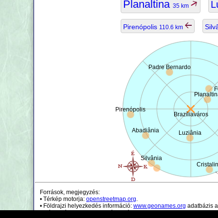
Planaltina
L
35 km
Pirenópolis
Silv
110.6 km
Padre Bernardo
F
Planaltin
Pirenópolis
Brazíliaváros
Abadiânia
Luziânia
Silvânia
Cristali
Források, megjegyzés:
• Térkép motorja:
openstreetmap.org
.
• Földrajzi helyezkedés információ:
www.geonames.org
adatbázis a
• Népességi adatok csak irányadóak.