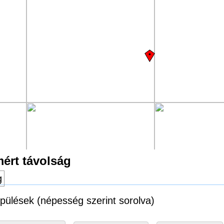
mért távolság
g
lepülések (népesség szerint sorolva)