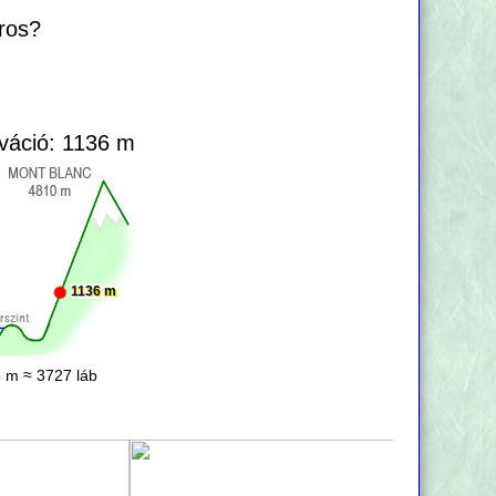
áros?
váció: 1136 m
1136 m
 m ≈ 3727 láb