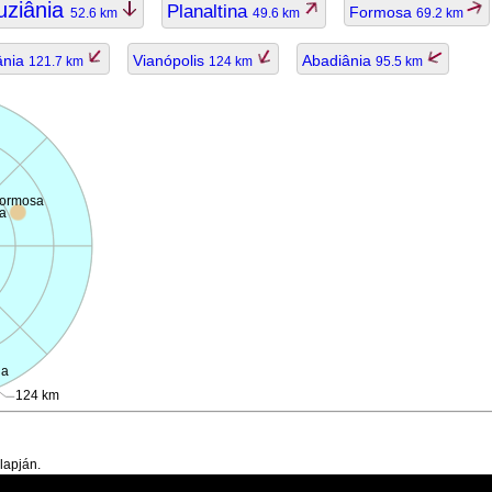
uziânia
Planaltina
Formosa
52.6 km
49.6 km
69.2 km
ânia
Vianópolis
Abadiânia
121.7 km
124 km
95.5 km
ormosa
a
na
124 km
lapján.