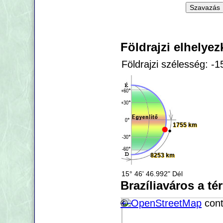
Földrajzi elhelye
Földrajzi szélesség: -
1755 km
8253 km
15° 46' 46.992" Dél
Brazíliaváros a té
+
©
−
OpenStreetMap
cont