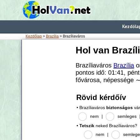
Kezdőla
Kezdőlap
>
Brazília
> Brazíliaváros
Hol van Brazíl
Brazíliaváros
Brazília
o
pontos idő: 01:41, pént
fővárosa, népessége
∼
Rövid kérdőív
• Brazíliaváros
biztonságos
vá
nem
|
semleges
•
Tetszik
neked Brazíliaváros?
nem
|
semlege