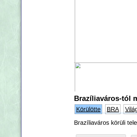
Brazíliaváros-tól 
Körülötte
BRA
Vilá
Brazíliaváros körüli te