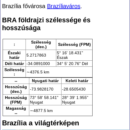
Brazília fővárosa
Brazíliaváros
.
BRA földrajzi szélessége és
hosszúsága
Szélesség
↕
Szélesség (FPM)
(dec.)
Északi
5° 16' 18.431"
5.2717863
határ
Észak
Déli határ
-34.0891000
34° 5' 20.76" Dél
Szélesség
∼4376.5 km
↕
↔
Nyugati határ
Keleti határ
Hosszúság
-73.9828170
-28.6505430
(dec.)
Hosszúság
73° 58' 58.141"
28° 39' 1.955"
(FPM)
Nyugat
Nyugat
Magasság
∼4877.5 km
↔
Brazília a világtérképen