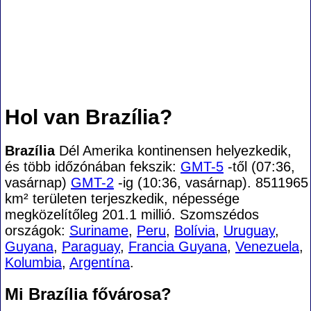
Hol van Brazília?
Brazília
Dél Amerika kontinensen helyezkedik,
és több időzónában fekszik:
GMT-5
-től (07:36,
vasárnap)
GMT-2
-ig (10:36, vasárnap). 8511965
km² területen terjeszkedik, népessége
megközelítőleg 201.1 millió. Szomszédos
országok:
Suriname
,
Peru
,
Bolívia
,
Uruguay
,
Guyana
,
Paraguay
,
Francia Guyana
,
Venezuela
,
Kolumbia
,
Argentína
.
Mi Brazília fővárosa?