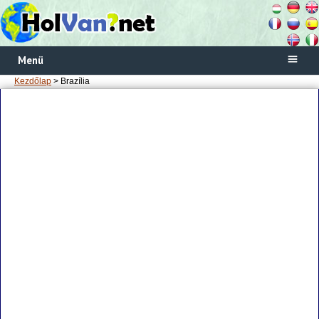
Menü
Kezdőlap
> Brazília