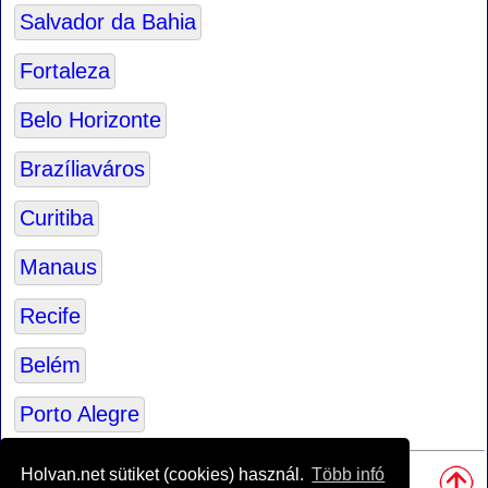
Salvador da Bahia
Fortaleza
Belo Horizonte
Brazíliaváros
Curitiba
Manaus
Recife
Belém
Porto Alegre
Források:
Holvan.net sütiket (cookies) használ.
Több infó
• A világtérkép alapját
Tom Patterson
, térképész készítette.