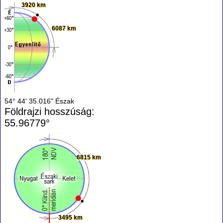
3920 km
6087 km
54° 44' 35.016" Észak
Földrajzi hosszúság:
55.96779°
6815 km
3495 km