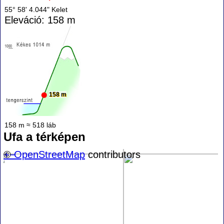
55° 58' 4.044" Kelet
Eleváció: 158 m
158 m
158 m ≈ 518 láb
Ufa a térképen
+
©
−
OpenStreetMap
contributors