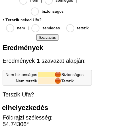
nem
|
semleges
|
biztonságos
•
Tetszik
neked Ufa?
nem
|
semleges
|
tetszik
Eredmények
Eredmények
1
szavazat alapján:
Nem biztonságos
Biztonságos
Nem tetszik
Tetszik
Tetszik Ufa?
elhelyezkedés
Földrajzi szélesség:
54.74306°