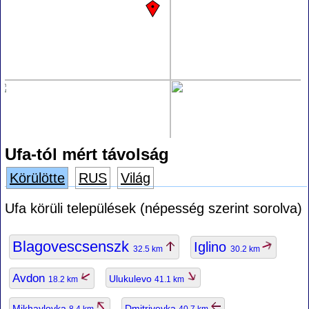
Ufa-tól mért távolság
Körülötte
RUS
Világ
Ufa körüli települések (népesség szerint sorolva)
Blagovescsenszk
Iglino
32.5 km
30.2 km
Avdon
Ulukulevo
18.2 km
41.1 km
Mikhaylovka
Dmitriyevka