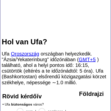
Hol van Ufa?
Ufa
Oroszország
országban helyezkedik.
"Ázsia/Yekaterinburg" időzónában (
GMT+5
)
található, ahol a helyi pontos idő: 16:15,
csütörtök (eltérés a te időzónádtól:
5 óra). Ufa
(Bashkortostan) elsőrendű közigazgatási körzet
székhelye, népessége
∼1.0
millió.
Földrajzi
Rövid kérdőív
• Ufa
biztonságos
város?