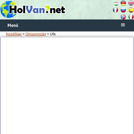
Menü
Kezdőlap
>
Oroszország
> Ufa