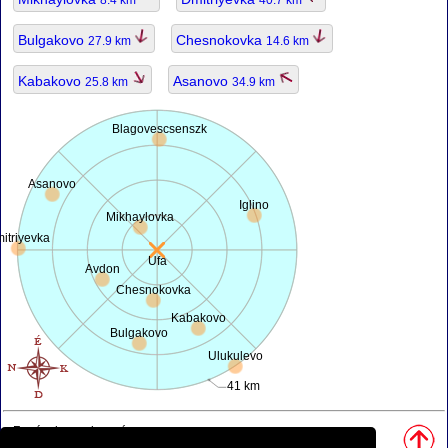
8.4 km
40.7 km
Bulgakovo
Chesnokovka
27.9 km
14.6 km
Kabakovo
Asanovo
25.8 km
34.9 km
Blagovescsenszk
Asanovo
Iglino
Mikhaylovka
itriyevka
Ufa
Avdon
Chesnokovka
Kabakovo
Bulgakovo
Ulukulevo
41 km
Források, megjegyzés:
• Térkép motorja:
openstreetmap.org
.