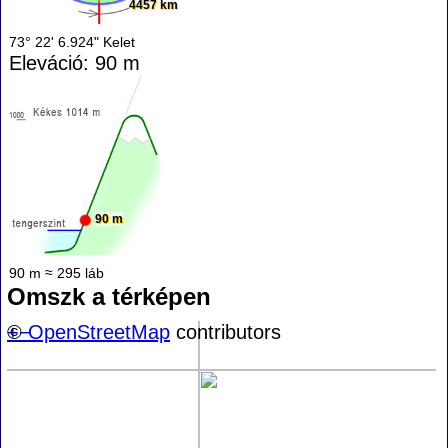
4457 km
73° 22' 6.924" Kelet
Eleváció: 90 m
90 m
90 m ≈ 295 láb
Omszk a térképen
+
©
−
OpenStreetMap
contributors