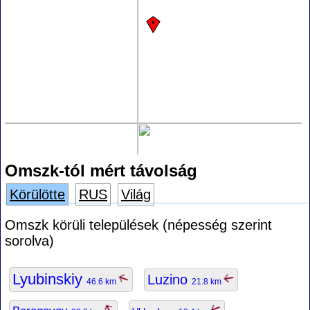
Omszk-tól mért távolság
Körülötte
RUS
Világ
Omszk körüli települések (népesség szerint
sorolva)
Lyubinskiy
Luzino
46.6 km
21.8 km