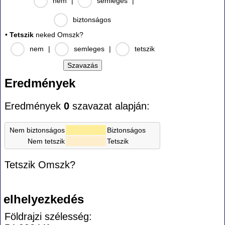
nem
|
semleges
|
biztonságos
•
Tetszik
neked Omszk?
nem
|
semleges
|
tetszik
Eredmények
Eredmények
0
szavazat alapján:
Nem biztonságos
Biztonságos
Nem tetszik
Tetszik
Tetszik Omszk?
elhelyezkedés
Földrajzi szélesség: