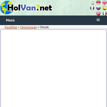
Menü
Kezdőlap
>
Oroszország
> Omszk