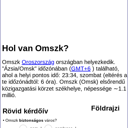
Hol van Omszk?
Omszk
Oroszország
országban helyezkedik.
"Ázsia/Omsk" időzónában (
GMT+6
) található,
ahol a helyi pontos idő: 23:34, szombat (eltérés a
te időzónádtól:
6 óra). Omszk (Omsk) elsőrendű
közigazgatási körzet székhelye, népessége
∼1.1
millió.
Földrajzi
Rövid kérdőív
• Omszk
biztonságos
város?