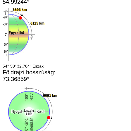
54.99244°
3893 km
6115 km
54° 59' 32.784" Észak
Földrajzi hosszúság:
73.36859°
6091 km