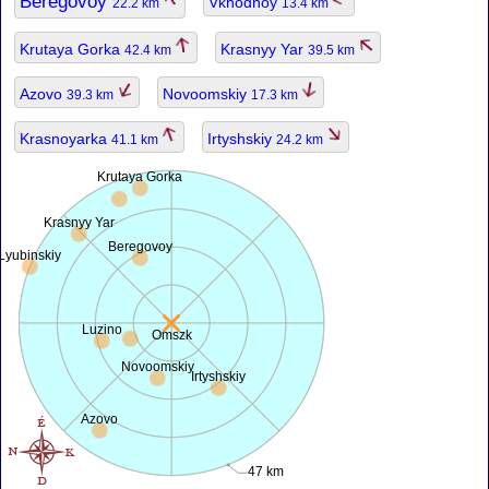
Beregovoy
Vkhodnoy
22.2 km
13.4 km
Krutaya Gorka
Krasnyy Yar
42.4 km
39.5 km
Azovo
Novoomskiy
39.3 km
17.3 km
Krasnoyarka
Irtyshskiy
41.1 km
24.2 km
Krutaya Gorka
Krasnyy Yar
Beregovoy
Lyubinskiy
Luzino
Omszk
Novoomskiy
Irtyshskiy
Azovo
47 km