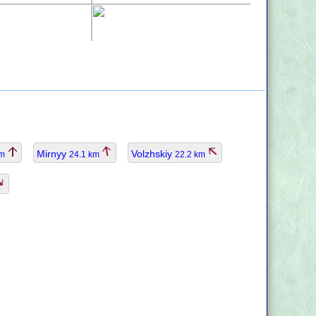
Mirnyy
Volzhskiy
km
24.1 km
22.2 km