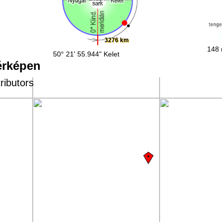
3276 km
148 
50° 21' 55.944" Kelet
érképen
ributors