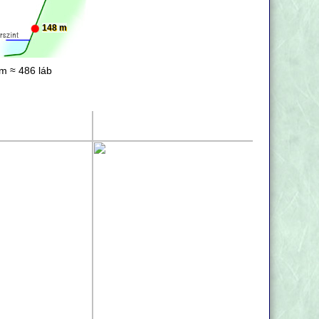
148 m
m ≈ 486 láb