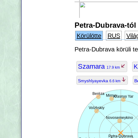
Petra-Dubrava-tól
Körülötte
RUS
Vilá
Petra-Dubrava körüli t
Szamara
K
17.9 km
Smyshlyayevka
B
6.6 km
Berëza
Mirnyy
Krasnyy Yar
Volzhskiy
Novosemeykino
Petra-Dubrava