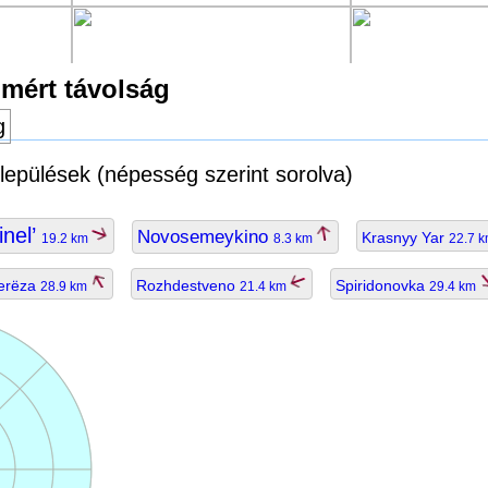
 mért távolság
g
elepülések (népesség szerint sorolva)
inel’
Novosemeykino
Krasnyy Yar
19.2 km
8.3 km
22.7 
erëza
Rozhdestveno
Spiridonovka
28.9 km
21.4 km
29.4 km