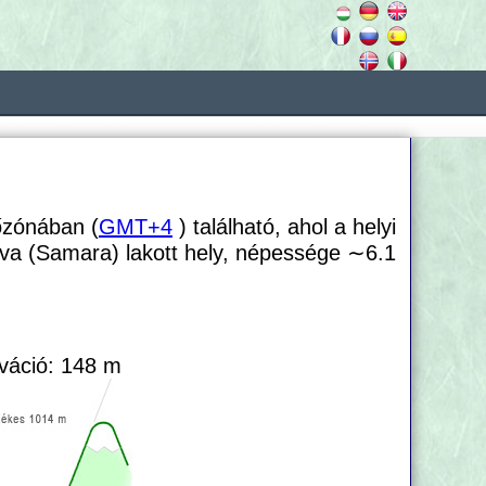
őzónában (
GMT+4
) található, ahol a helyi
ava (Samara) lakott hely, népessége
∼6.1
váció: 148 m