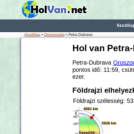
Kezdőla
Kezdőlap
>
Oroszország
> Petra-Dubrava
Hol van Petra
Petra-Dubrava
Oroszo
pontos idő: 11:59, csüt
ezer.
Földrajzi elhelye
Földrajzi szélesség: 5
4081 km
5926 km