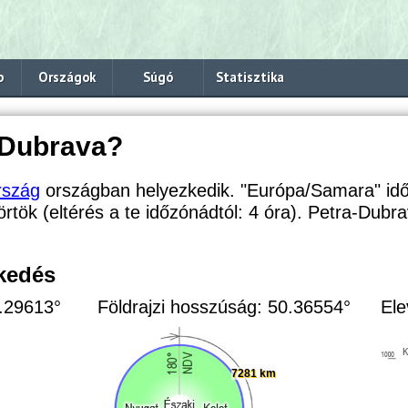
p
Országok
Súgó
Statisztika
-Dubrava?
rszág
országban helyezkedik. "Európa/Samara" id
örtök (eltérés a te időzónádtól:
4 óra). Petra-Dubr
zkedés
3.29613°
Földrajzi hosszúság: 50.36554°
Ele
7281 km