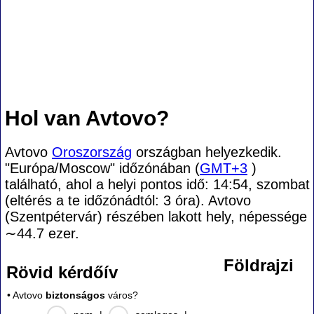
Hol van Avtovo?
Avtovo
Oroszország
országban helyezkedik.
"Európa/Moscow" időzónában (
GMT+3
)
található, ahol a helyi pontos idő: 14:54, szombat
(eltérés a te időzónádtól:
3 óra). Avtovo
(Szentpétervár) részében lakott hely, népessége
∼44.7
ezer.
Földrajzi
Rövid kérdőív
• Avtovo
biztonságos
város?