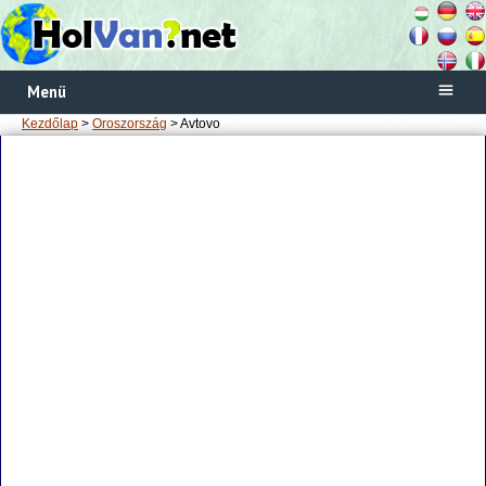
Menü
Kezdőlap
>
Oroszország
> Avtovo