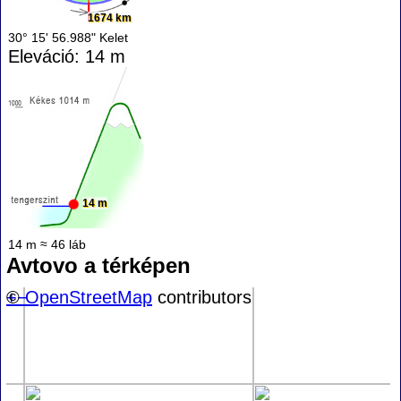
1674 km
30° 15' 56.988" Kelet
Eleváció: 14 m
14 m
14 m ≈ 46 láb
Avtovo a térképen
+
©
−
OpenStreetMap
contributors