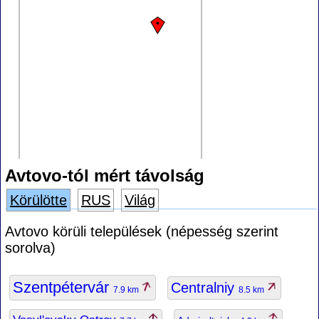
Avtovo-tól mért távolság
Körülötte
RUS
Világ
Avtovo körüli települések (népesség szerint
sorolva)
Szentpétervár
Centralniy
7.9 km
8.5 km