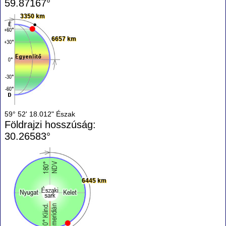
59.87167°
3350 km
6657 km
59° 52' 18.012" Észak
Földrajzi hosszúság:
30.26583°
6445 km