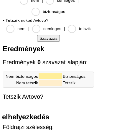
nem
|
semleges
|
biztonságos
•
Tetszik
neked Avtovo?
nem
|
semleges
|
tetszik
Eredmények
Eredmények
0
szavazat alapján:
Nem biztonságos
Biztonságos
Nem tetszik
Tetszik
Tetszik Avtovo?
elhelyezkedés
Földrajzi szélesség: