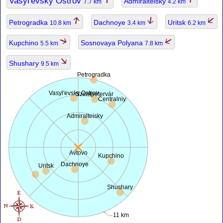
Vasyl'evsky Ostrov
Admiralteisky
7.7 km
4.2 km
Petrogradka
Dachnoye
Uritsk
10.8 km
3.4 km
6.2 km
Kupchino
Sosnovaya Polyana
5.5 km
7.8 km
Shushary
9.5 km
Petrogradka
Vasyl'evsky Ostrov
Szentpétervár
Centralniy
Admiralteisky
Avtovo
Kupchino
Dachnoye
Uritsk
Shushary
11 km