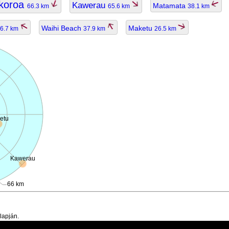
koroa
Kawerau
Matamata
66.3 km
65.6 km
38.1 km
Waihi Beach
Maketu
6.7 km
37.9 km
26.5 km
etu
Kawerau
66 km
lapján.