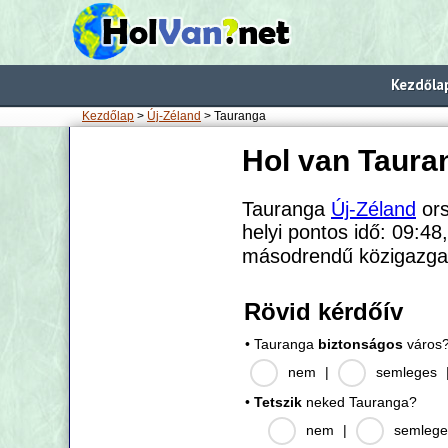
Kezdőla
Kezdőlap
>
Új-Zéland
> Tauranga
Hol van Taura
Tauranga
Új-Zéland
ors
helyi pontos idő: 09:48
másodrendű közigazgat
Rövid kérdőív
• Tauranga
biztonságos
város
nem
|
semleges
•
Tetszik
neked Tauranga?
nem
|
semlege