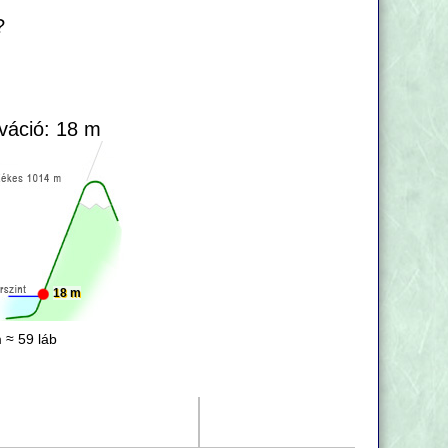
?
váció: 18 m
18 m
 ≈ 59 láb