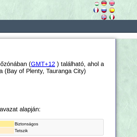
dőzónában (
GMT+12
) található, ahol a
a (Bay of Plenty, Tauranga City)
avazat alapján:
Biztonságos
Tetszik