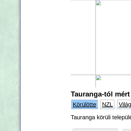
Tauranga-tól mért
Körülötte
NZL
Vilá
Tauranga körüli települ