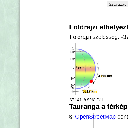
Földrajzi elhelye
Földrajzi szélesség: -
4190 km
5817 km
37° 41' 9.996" Dél
Tauranga a térké
+
©
−
OpenStreetMap
cont