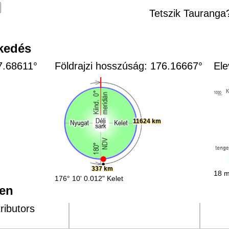
Tetszik Tauranga
zkedés
37.68611°
Földrajzi hosszúság: 176.16667°
Ele
11624 km
337 km
18 m
176° 10' 0.012" Kelet
pen
ributors