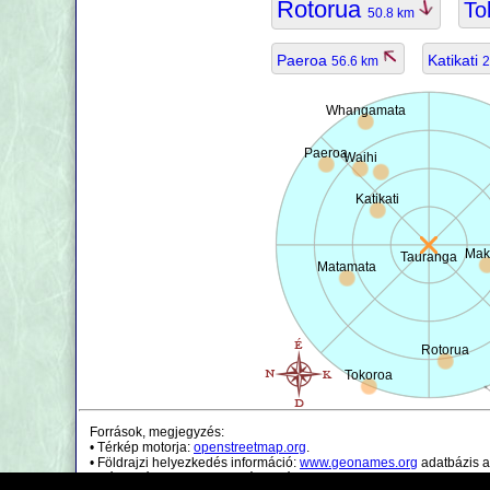
Rotorua
To
50.8 km
Paeroa
Katikati
56.6 km
2
Whangamata
Paeroa
Waihi
Katikati
Mak
Tauranga
Matamata
Rotorua
Tokoroa
Források, megjegyzés:
• Térkép motorja:
openstreetmap.org
.
• Földrajzi helyezkedés információ:
www.geonames.org
adatbázis a
• Népességi adatok csak irányadóak.