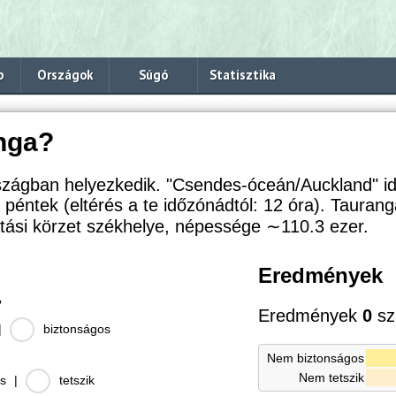
p
Országok
Súgó
Statisztika
nga?
zágban helyezkedik. "Csendes-óceán/Auckland" i
, péntek (eltérés a te időzónádtól:
12 óra). Taurang
ási körzet székhelye, népessége
∼110.3
ezer.
Eredmények
?
Eredmények
0
sz
|
biztonságos
Nem biztonságos
Nem tetszik
s
|
tetszik