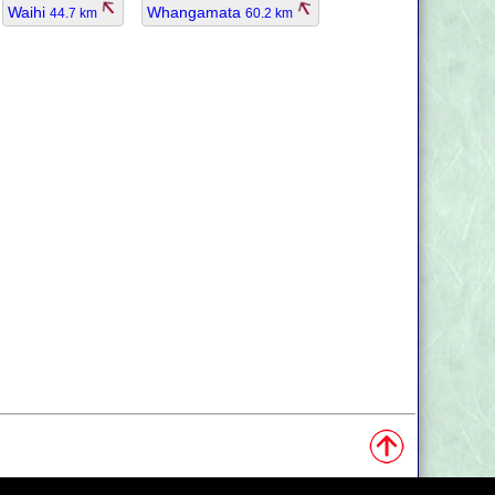
Waihi
Whangamata
44.7 km
60.2 km