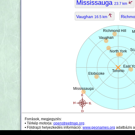
Mississauga
23.7 km
Vaughan
Richmo
16.5 km
Richmond Hill
M
Vaughan
Sc
North York
East Y
Toronto
Etobicoke
Mississauga
Források, megjegyzés:
• Térkép motorja:
openstreetmap.org
.
• Földrajzi helyezkedés információ:
www.geonames.org
adatbázis a
• Népességi adatok csak irányadóak.