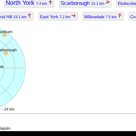
North York
Scarborough
Etobicok
7.4 km
15.1 km
nd Hill
East York
Willowdale
Co
19.1 km
7.2 km
7.5 km
arkham
arborough
ork
24 km
lapján.