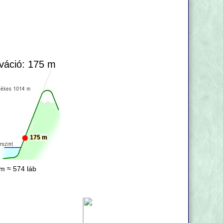
váció: 175 m
175 m
m ≈ 574 láb