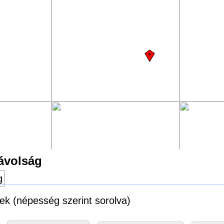
távolság
g
sek (népesség szerint sorolva)