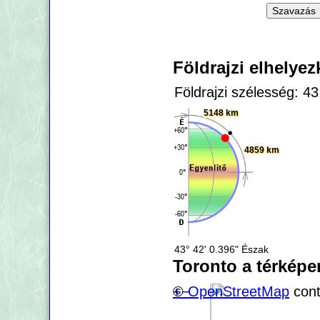
Földrajzi elhelye
Földrajzi szélesség: 4
5148 km
4859 km
43° 42' 0.396" Észak
Toronto a térképe
+
©
−
OpenStreetMap
cont