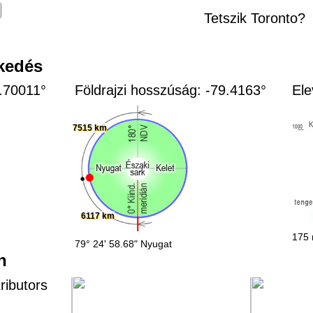
Tetszik Toronto?
zkedés
3.70011°
Földrajzi hosszúság: -79.4163°
Ele
7515 km
6117 km
175 
79° 24' 58.68" Nyugat
n
ributors