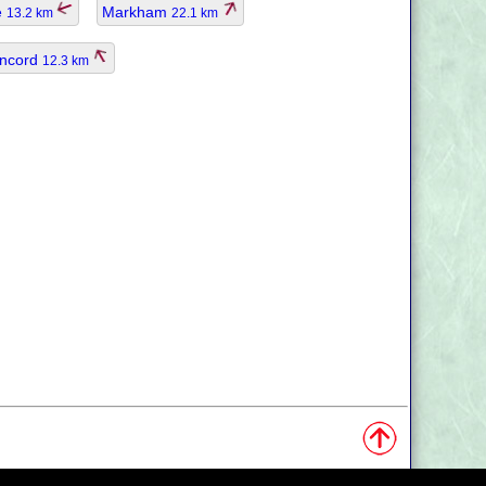
e
Markham
13.2 km
22.1 km
ncord
12.3 km