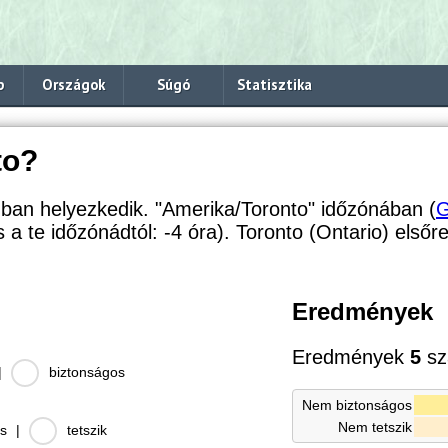
p
Országok
Súgó
Statisztika
to?
ban helyezkedik. "Amerika/Toronto" időzónában (
s a te időzónádtól:
-4 óra). Toronto (Ontario) első
Eredmények
Eredmények
5
sz
|
biztonságos
Nem biztonságos
Nem tetszik
s
|
tetszik