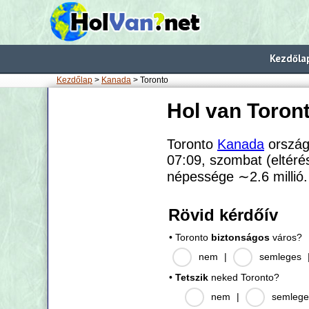
Kezdőla
Kezdőlap
>
Kanada
> Toronto
Hol van Toron
Toronto
Kanada
ország
07:09, szombat (eltéré
népessége
∼2.6
millió.
Rövid kérdőív
• Toronto
biztonságos
város?
nem
|
semleges
•
Tetszik
neked Toronto?
nem
|
semlege